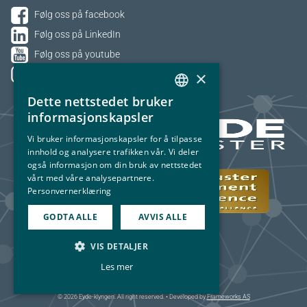
Følg oss på facebook
Følg oss på LinkedIn
Følg oss på youtube
×
Følg oss på Instagram
Dette nettstedet bruker
NORWEGIAN
informasjonskapsler
ENGLISH
Vi bruker informasjonskapsler for å tilpasse
innhold og analysere trafikken vår. Vi deler
også informasjon om din bruk av nettstedet
vårt med våre analysepartnere.
Personvernerklæring
GODTA ALLE
AVVIS ALLE
VIS DETALJER
Les mer
© 2026 Eyde-klyngen. All right reserved. • Developed by
Frameworks AS