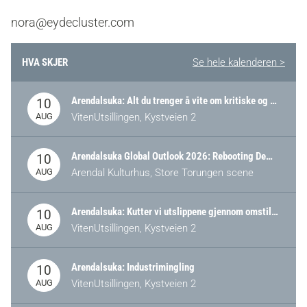
nora@eydecluster.com
HVA SKJER
Se hele kalenderen >
Arendalsuka: Alt du trenger å vite om kritiske og strategiske verdikjeder i Norge
10
AUG
VitenUtsillingen, Kystveien 2
Arendalsuka Global Outlook 2026: Rebooting Democracy for a New World Order
10
AUG
Arendal Kulturhus, Store Torungen scene
Arendalsuka: Kutter vi utslippene gjennom omstilling – eller tap av industri?
10
AUG
VitenUtsillingen, Kystveien 2
Arendalsuka: Industrimingling
10
AUG
VitenUtsillingen, Kystveien 2