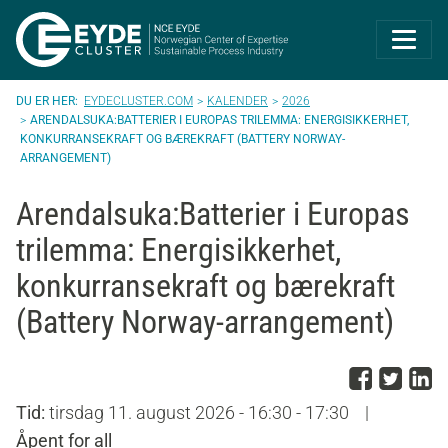
Eyde-Cluster | 
EYDECLUSTER.COM
KALENDER
2026
ARENDALSUKA:BATTERIER I EUROPAS TRILEMMA: ENERGISIKKERHET,
KONKURRANSEKRAFT OG BÆREKRAFT (BATTERY NORWAY-
ARRANGEMENT)
Arendalsuka:Batterier i Europas
trilemma: Energisikkerhet,
konkurransekraft og bærekraft
(Battery Norway-arrangement)
Del p
Del 
D
Tid:
tirsdag 11. august 2026 - 16:30 - 17:30
|
Åpent for all