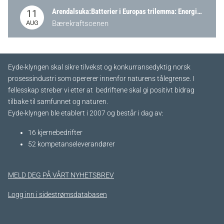
Arendalsuka:Batterier i Europas trilemma: Energisikkerhet, konkurransekraft og bærekraft (Battery Norway-arrangement)
11
AUG
Bærekraftscenen
Eyde-klyngen skal sikre tilvekst og konkurransedyktig norsk
prosessindustri som opererer innenfor naturens tålegrense. I
fellesskap streber vi etter at bedriftene skal gi positivt bidrag
tilbake til samfunnet og naturen.
Eyde-klyngen ble etablert i 2007 og består i dag av:
16 kjernebedrifter​
52 kompetanseleverandører
MELD DEG PÅ VÅRT NYHETSBREV
Logg inn i sidestrømsdatabasen