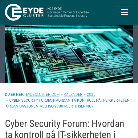
Eyde-Cluster | 
EYDECLUSTER.COM
KALENDER
2025
CYBER SECURITY FORUM: HVORDAN TA KONTROLL PÅ IT-SIKKERHETEN I
ORGANISASJONEN MED ISO 27001-SERTIFISERING?
Cyber Security Forum: Hvordan
ta kontroll på IT-sikkerheten i