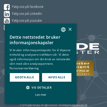
Følg oss på facebook
Følg oss på LinkedIn
Følg oss på youtube
×
Følg oss på Instagram
Dette nettstedet bruker
NORWEGIAN
informasjonskapsler
ENGLISH
Vi bruker informasjonskapsler for å tilpasse
innhold og analysere trafikken vår. Vi deler
også informasjon om din bruk av nettstedet
vårt med våre analysepartnere.
Personvernerklæring
GODTA ALLE
AVVIS ALLE
VIS DETALJER
Les mer
© 2026 Eyde-klyngen. All right reserved. • Developed by
Frameworks AS