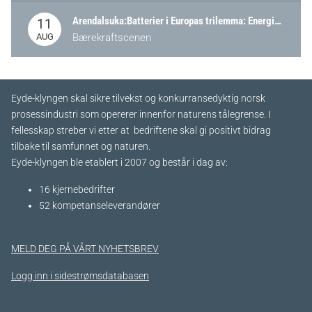
Arendalsuka:Batterier i Europas trilemma: Energisikkerhet, konkurransekraft og bærekraft (Battery Norway-arrangement)
11
AUG
Bærekraftscenen
Eyde-klyngen skal sikre tilvekst og konkurransedyktig norsk
prosessindustri som opererer innenfor naturens tålegrense. I
fellesskap streber vi etter at bedriftene skal gi positivt bidrag
tilbake til samfunnet og naturen.
Eyde-klyngen ble etablert i 2007 og består i dag av:
16 kjernebedrifter​
52 kompetanseleverandører
MELD DEG PÅ VÅRT NYHETSBREV
Logg inn i sidestrømsdatabasen