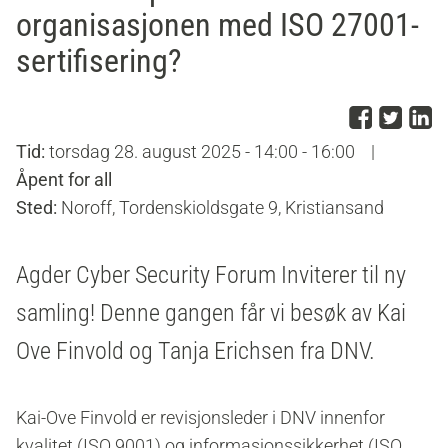
organisasjonen med ISO 27001-
sertifisering?
Del p
Del 
D
Tid:
torsdag 28. august 2025 - 14:00 - 16:00
|
Åpent for all
Sted:
Noroff, Tordenskioldsgate 9, Kristiansand
Agder Cyber Security Forum Inviterer til ny
samling! Denne gangen får vi besøk av Kai
Ove Finvold og Tanja Erichsen fra DNV.
Kai-Ove Finvold er revisjonsleder i DNV innenfor
kvalitet (ISO 9001) og informasjonssikkerhet (ISO