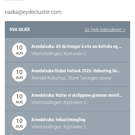
nadia@eydecluster.com
HVA SKJER
Se hele kalenderen >
Arendalsuka: Alt du trenger å vite om kritiske og strategiske verdikjeder i Norge
10
AUG
VitenUtsillingen, Kystveien 2
Arendalsuka Global Outlook 2026: Rebooting Democracy for a New World Order
10
AUG
Arendal Kulturhus, Store Torungen scene
Arendalsuka: Kutter vi utslippene gjennom omstilling – eller tap av industri?
10
AUG
VitenUtsillingen, Kystveien 2
Arendalsuka: Industrimingling
10
AUG
VitenUtsillingen, Kystveien 2