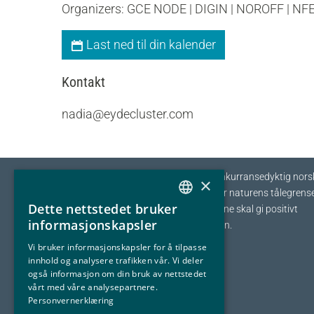
Organizers: GCE NODE | DIGIN | NOROFF | NFE
Last ned til din kalender
Kontakt
nadia@eydecluster.com
Eyde-klyngen skal sikre tilvekst og konkurransedyktig nors
×
prosessindustri som opererer innenfor naturens tålegrense
Dette nettstedet bruker
I fellesskap streber vi etter at bedriftene skal gi positivt
NORWEGIAN
informasjonskapsler
bidrag tilbake til samfunnet og naturen.
ENGLISH
Vi bruker informasjonskapsler for å tilpasse
innhold og analysere trafikken vår. Vi deler
også informasjon om din bruk av nettstedet
vårt med våre analysepartnere.
Personvernerklæring