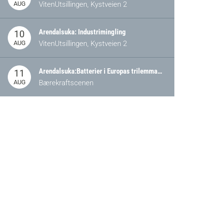
AUG
VitenUtsillingen, Kystveien 2
Arendalsuka: Industrimingling
10
AUG
VitenUtsillingen, Kystveien 2
Arendalsuka:Batterier i Europas trilemma: Energisikkerhet, konkurransekraft og bærekraft (Battery Norway-arrangement)
11
AUG
Bærekraftscenen