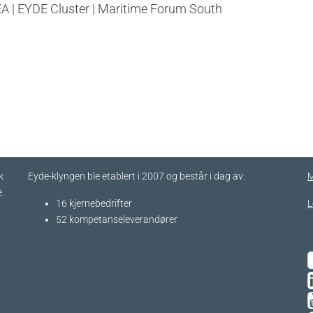
A | EYDE Cluster | Maritime Forum South
k
Eyde-klyngen ble etablert i 2007 og består i dag av:
M
.
16 kjernebedrifter​
L
52 kompetanseleverandører