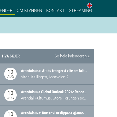
English web 
stainable Process Industry
ENDER
OM KLYNGEN
KONTAKT
STREAMING
HVA SKJER
Se hele kalenderen >
Arendalsuka: Alt du trenger å vite om kritiske og strategiske verdikjeder i Norge
10
AUG
VitenUtsillingen, Kystveien 2
Arendalsuka Global Outlook 2026: Rebooting Democracy for a New World Order
10
AUG
Arendal Kulturhus, Store Torungen scene
Arendalsuka: Kutter vi utslippene gjennom omstilling – eller tap av industri?
10