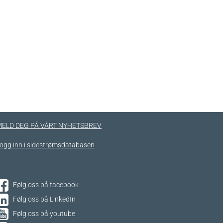
ELD DEG PÅ VÅRT NYHETSBREV
ogg inn i sidestrømsdatabasen
Følg oss på facebook
Følg oss på LinkedIn
Følg oss på youtube