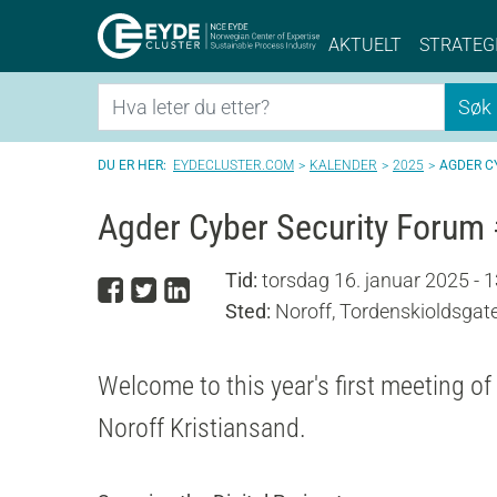
Eyde-Cluster | 
AKTUELT
STRATEG
Søk
Søk
EYDECLUSTER.COM
KALENDER
2025
AGDER C
Agder Cyber Security Forum
Tid:
torsdag 16. januar 2025 - 1
Del på Facebook
Del på Twitter
Del på LinkedIn
Sted:
Noroff, Tordenskioldsgate
Welcome to this year's first meeting o
Noroff Kristiansand.