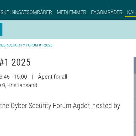
NCE EYDE, Norwegian Center of Expertise, Su
ISKE INNSATSOMRÅDER
MEDLEMMER
FAGOMRÅDER
KAL
YBER SECURITY FORUM #1 2025
 #1 2025
3:45 - 16:00
|
Åpent for all
 9, Kristiansand
f the Cyber Security Forum Agder, hosted by