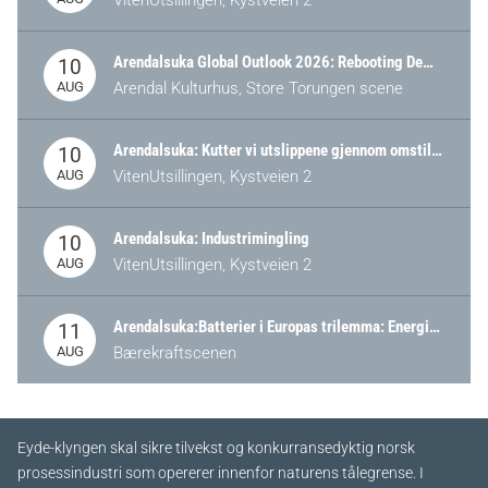
VitenUtsillingen, Kystveien 2
Arendalsuka Global Outlook 2026: Rebooting Democracy for a New World Order
10
AUG
Arendal Kulturhus, Store Torungen scene
Arendalsuka: Kutter vi utslippene gjennom omstilling – eller tap av industri?
10
AUG
VitenUtsillingen, Kystveien 2
Arendalsuka: Industrimingling
10
AUG
VitenUtsillingen, Kystveien 2
Arendalsuka:Batterier i Europas trilemma: Energisikkerhet, konkurransekraft og bærekraft (Battery Norway-arrangement)
11
AUG
Bærekraftscenen
Eyde-klyngen skal sikre tilvekst og konkurransedyktig norsk
prosessindustri som opererer innenfor naturens tålegrense. I