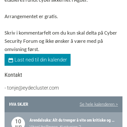
etableres rundt cybersikkerhet i Agder.
Arrangementet er gratis.
Skriv i kommentarfelt om du kun skal delta på Cyber
Security Forum og ikke ønsker å være med på
omvisning først.
Last ned til din kalender
Kontakt
- tonje@eydecluster.com
HVA SKJER
Se hele kalenderen >
Arendalsuka: Alt du trenger å vite om kritiske og strategiske verdikjeder i Norge
10
AUG