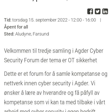
Del p
Del 
D
Tid:
torsdag 15. september 2022 - 12:00 - 16:00
|
Åpent for all
Sted:
Aludyne, Farsund
Velkommen til tredje samling i Agder Cyber
Security Forum der tema er OT sikkerhet
Dette er et forum for å samle kompetanse og
nettverk innen cyber security i Agder. Vi
ønsker å lære av hverandre og få påfyll av
kompetanse som vi kan ta med tilbake i vårt
arbeid med cyber security i egen bedrift.