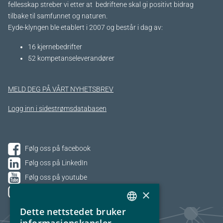
fellesskap streber vi etter at bedriftene skal gi positivt bidrag
tilbake til samfunnet og naturen.
Eyde-klyngen ble etablert i 2007 og består i dag av:
16 kjernebedrifter​
52 kompetanseleverandører
MELD DEG PÅ VÅRT NYHETSBREV
Logg inn i sidestrømsdatabasen
Følg oss på facebook
Følg oss på LinkedIn
Følg oss på youtube
×
Følg oss på Instagram
Dette nettstedet bruker
NORWEGIAN