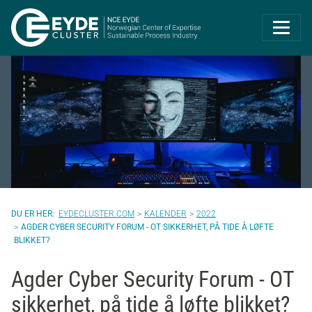
Eyde-Cluster | 
EYDECLUSTER.COM
KALENDER
2022
AGDER CYBER SECURITY FORUM - OT SIKKERHET, PÅ TIDE Å LØFTE
BLIKKET?
Agder Cyber Security Forum - OT
sikkerhet, på tide å løfte blikket?