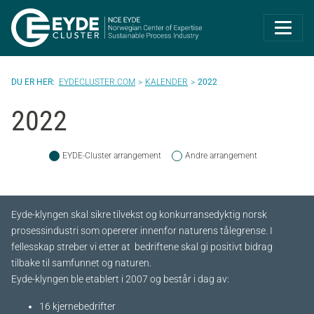
Eyde-Cluster | 
EYDECLUSTER.COM
KALENDER
2022
2022
EYDE-Cluster arrangement
Andre arrangement
Eyde-klyngen skal sikre tilvekst og konkurransedyktig norsk
prosessindustri som opererer innenfor naturens tålegrense. I
fellesskap streber vi etter at bedriftene skal gi positivt bidrag
tilbake til samfunnet og naturen.
Eyde-klyngen ble etablert i 2007 og består i dag av:
16 kjernebedrifter​