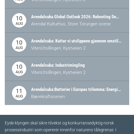
Arendalsuka Global Outlook 2026: Rebooting Democracy for a New World Order
10
AUG
Arendal Kulturhus, Store Torungen scene
Arendalsuka: Kutter vi utslippene gjennom omstilling – eller tap av industri?
10
AUG
VitenUtsillingen, Kystveien 2
Arendalsuka: Industrimingling
10
AUG
VitenUtsillingen, Kystveien 2
Arendalsuka:Batterier i Europas trilemma: Energisikkerhet, konkurransekraft og bærekraft (Battery Norway-arrangement)
11
AUG
Bærekraftscenen
Eyde-klyngen skal sikre tilvekst og konkurransedyktig norsk
prosessindustri som opererer innenfor naturens tålegrense. I