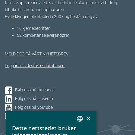
fellesskap streber vi etter at bedriftene skal gi positivt bidrag
tilbake til samfunnet og naturen.
Eyde-klyngen ble etablert i 2007 og består i dag av:
16 kjernebedrifter​
52 kompetanseleverandører
MELD DEG PÅ VÅRT NYHETSBREV
Logg inn i sidestrømsdatabasen
Følg oss på facebook
Følg oss på LinkedIn
Følg oss på youtube
×
Følg oss på Instagram
Dette nettstedet bruker
NORWEGIAN