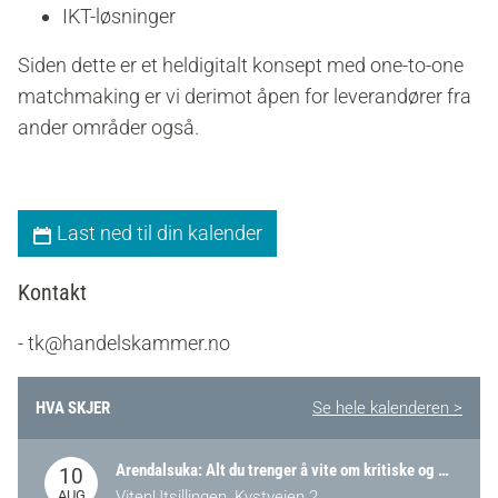
IKT-løsninger
Siden dette er et heldigitalt konsept med one-to-one
matchmaking er vi derimot åpen for leverandører fra
ander områder også.
Last ned til din kalender
Kontakt
- tk@handelskammer.no
HVA SKJER
Se hele kalenderen >
Arendalsuka: Alt du trenger å vite om kritiske og strategiske verdikjeder i Norge
10
AUG
VitenUtsillingen, Kystveien 2