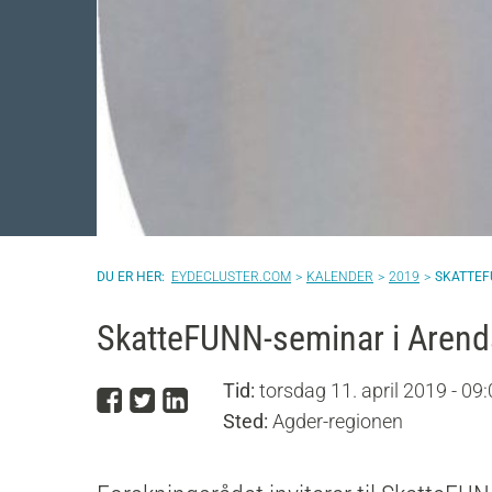
EYDECLUSTER.COM
KALENDER
2019
SKATTEF
SkatteFUNN-seminar i Arend
Tid:
torsdag 11. april 2019 - 09:
Del på Facebook
Del på Twitter
Del på LinkedIn
Sted:
Agder-regionen