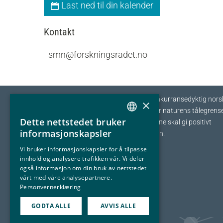
Last ned til din kalender
Kontakt
- smn@forskningsradet.no
Eyde-klyngen skal sikre tilvekst og konkurransedyktig nors
×
prosessindustri som opererer innenfor naturens tålegrense
Dette nettstedet bruker
I fellesskap streber vi etter at bedriftene skal gi positivt
NORWEGIAN
informasjonskapsler
bidrag tilbake til samfunnet og naturen.
ENGLISH
Vi bruker informasjonskapsler for å tilpasse
innhold og analysere trafikken vår. Vi deler
også informasjon om din bruk av nettstedet
vårt med våre analysepartnere.
Personvernerklæring
GODTA ALLE
AVVIS ALLE