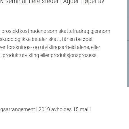
N-seminar flere steder i Agder i løpet av
v prosjektkostnadene som skattefradrag gjennom
kudd og ikke betaler skatt, får en beløpet
er forsknings- og utviklingsarbeid alene, eller
 produktutvikling eller produksjonsprosess.
ingsarrangement i 2019 avholdes 15.mai i