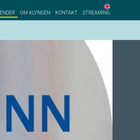
English web 
stainable Process Industry
ENDER
OM KLYNGEN
KONTAKT
STREAMING