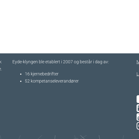
k
Eyde-klyngen ble etablert i 2007 og består i dag av:
M
.
16 kjernebedrifter​
L
52 kompetanseleverandører