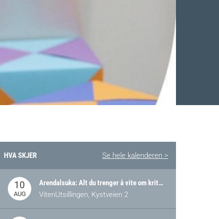
HVA SKJER
Se hele kalenderen >
Arendalsuka: Alt du trenger å vite om kritiske og strategiske verdikjeder i Norge
10
AUG
VitenUtsillingen, Kystveien 2