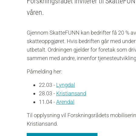
Forskningsrådet inviterer til SkatteFUN
våren.
Gjennom SkatteFUNN kan bedrifter få 20 % a
skatteoppgjøret. Hvis bedriften går med unders
utbetalt. Ordningen gjelder for foretak som driv
sammen med andre, innenfor tjenesteutvikling,
Påmelding her:
22.03 -
Lyngdal
28.03 -
Kristiansand
11.04 -
Arendal
Til opplysning vil Forskningsrådets mobiliser
Kristiansand.