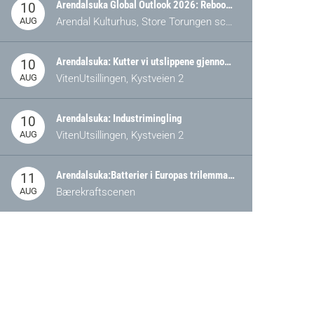
Arendalsuka Global Outlook 2026: Rebooting Democracy for a New World Order
10
AUG
Arendal Kulturhus, Store Torungen scene
Arendalsuka: Kutter vi utslippene gjennom omstilling – eller tap av industri?
10
AUG
VitenUtsillingen, Kystveien 2
Arendalsuka: Industrimingling
10
AUG
VitenUtsillingen, Kystveien 2
Arendalsuka:Batterier i Europas trilemma: Energisikkerhet, konkurransekraft og bærekraft (Battery Norway-arrangement)
11
AUG
Bærekraftscenen