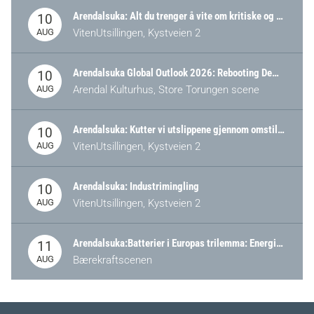
Arendalsuka: Alt du trenger å vite om kritiske og strategiske verdikjeder i Norge
10
AUG
VitenUtsillingen, Kystveien 2
Arendalsuka Global Outlook 2026: Rebooting Democracy for a New World Order
10
AUG
Arendal Kulturhus, Store Torungen scene
Arendalsuka: Kutter vi utslippene gjennom omstilling – eller tap av industri?
10
AUG
VitenUtsillingen, Kystveien 2
Arendalsuka: Industrimingling
10
AUG
VitenUtsillingen, Kystveien 2
Arendalsuka:Batterier i Europas trilemma: Energisikkerhet, konkurransekraft og bærekraft (Battery Norway-arrangement)
11
AUG
Bærekraftscenen