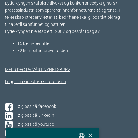
Eyde-klyngen skal sikre tilvekst og konkurransedyktig norsk
prosessindustri som opererer innenfor naturens tålegrense. I
fellesskap streber vi etter at bedriftene skal gi positivt bidrag
tilbake til samfunnet og naturen.
Eyde-klyngen ble etablert i 2007 og består i dag av:
16 kjernebedrifter​
52 kompetanseleverandører
MELD DEG PÅ VÅRT NYHETSBREV
Logg inn i sidestrømsdatabasen
Følg oss på facebook
Følg oss på LinkedIn
Følg oss på youtube
×
Følg oss på Instagram