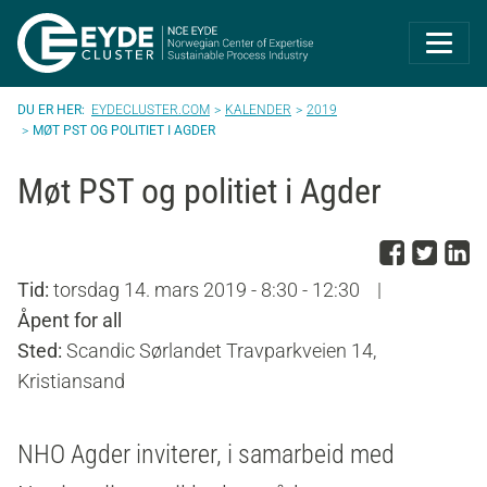
Eyde-Cluster | 
EYDECLUSTER.COM
KALENDER
2019
MØT PST OG POLITIET I AGDER
Møt PST og politiet i Agder
Del p
Del 
D
Tid:
torsdag 14. mars 2019 - 8:30 - 12:30
|
Åpent for all
Sted:
Scandic Sørlandet Travparkveien 14,
Kristiansand
NHO Agder inviterer, i samarbeid med