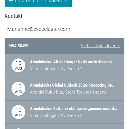
Last ned til din kalender
Kontakt
- Marianne@eydecluster.com
HVA SKJER
Se hele kalenderen >
Arendalsuka: Alt du trenger å vite om kritiske og strategiske verdikjeder i Norge
10
AUG
VitenUtsillingen, Kystveien 2
Arendalsuka Global Outlook 2026: Rebooting Democracy for a New World Order
10
AUG
Arendal Kulturhus, Store Torungen scene
Arendalsuka: Kutter vi utslippene gjennom omstilling – eller tap av industri?
10
AUG
VitenUtsillingen, Kystveien 2