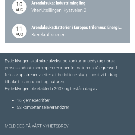
Arendalsuka: Industrimingling
10
AUG
VitenUtsillingen, Kystveien 2
Arendalsuka:Batterier i Europas trilemma: Energisikkerhet, konkurransekraft og bærekraft (Battery Norway-arrangement)
11
AUG
Bærekraftscenen
Eyde-klyngen skal sikre tilvekst og konkurransedyktig norsk
prosessindustri som opererer innenfor naturens tålegrense. I
fellesskap streber vi etter at bedriftene skal gi positivt bidrag
tilbake til samfunnet og naturen.
Eyde-klyngen ble etablert i 2007 og består i dag av:
16 kjernebedrifter​
52 kompetanseleverandører
MELD DEG PÅ VÅRT NYHETSBREV