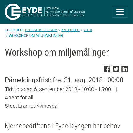
Eyde-Cluster | 
EYDECLUSTER.COM
KALENDER
2018
WORKSHOP OM MILJØMÅLINGER
Workshop om miljømålinger
Del p
Del 
D
Påmeldingsfrist: fre. 31. aug. 2018 - 00:00
Tid:
torsdag 6. september 2018 - 10:00 - 15:00
|
Åpent for all
Sted:
Eramet Kvinesdal
Kjernebedriftene i Eyde-klyngen har behov