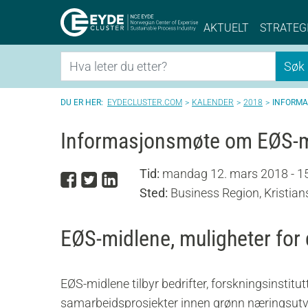
Eyde-Cluster | 
AKTUELT
STRATEG
Søk
Søk
EYDECLUSTER.COM
KALENDER
2018
INFORMA
Informasjonsmøte om EØS-mi
Tid:
mandag 12. mars 2018 - 15
Del på Facebook
Del på Twitter
Del på LinkedIn
Sted:
Business Region, Kristia
EØS-midlene, muligheter for 
EØS-midlene tilbyr bedrifter, forskningsinstitutt
samarbeidsprosjekter innen grønn næringsutvikl