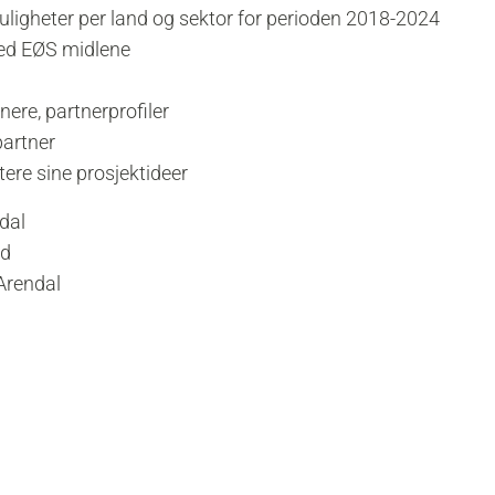
ligheter per land og sektor for perioden 2018-2024
med EØS midlene
ere, partnerprofiler
artner
tere sine prosjektideer
dal
nd
Arendal