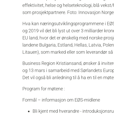
effektivitet, helse og helseteknologi, blå vek
som prosjektpartnere. Foto: Innovasjon Norge
Hva kan næringsutviklingsprogrammene i EØS mi
og 2019 vil det bli lyst ut over 3 milliarder kro
EU land, hvor det er ønskelig med norske prosj
landene Bulgaria, Estland, Hellas, Latvia, Pole
Litauen), som marked eller som leverandør så e
Business Region Kristiansand, ønsker å invite
og 13 mars i samarbeid med Sørlandets Euro
Det vil også bli anledning til å ha en til en mø
Program for møtene :
Formål – informasjon om EØS-midlene
Bli kjent med hverandre - introduksjonsr