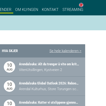
English web 
stainable Process Industry
ENDER
OM KLYNGEN
KONTAKT
STREAMING
HVA SKJER
Se hele kalenderen >
Arendalsuka: Alt du trenger å vite om kritiske og strategiske verdikjeder i Norge
10
AUG
VitenUtsillingen, Kystveien 2
Arendalsuka Global Outlook 2026: Rebooting Democracy for a New World Order
10
AUG
Arendal Kulturhus, Store Torungen scene
Arendalsuka: Kutter vi utslippene gjennom omstilling – eller tap av industri?
10