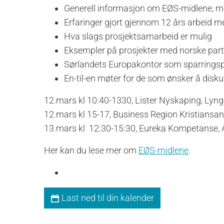
Generell informasjon om EØS-midlene, mu
Erfaringer gjort gjennom 12 års arbeid 
Hva slags prosjektsamarbeid er mulig
Eksempler på prosjekter med norske partn
Sørlandets Europakontor som sparringsp
En-til-en møter for de som ønsker å disku
12.mars kl 10:40-1330, Lister Nyskaping, Lyng
12.mars kl 15-17, Business Region Kristiansa
13.mars kl 12:30-15:30, Eureka Kompetanse, 
Her kan du lese mer om
EØS-midlene
.
Last ned til din kalender