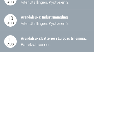
AUG
VitenUtsillingen, Kystveien 2
Arendalsuka: Industrimingling
10
AUG
VitenUtsillingen, Kystveien 2
Arendalsuka:Batterier i Europas trilemma: Energisikkerhet, konkurransekraft og bærekraft (Battery Norway-arrangement)
11
AUG
Bærekraftscenen