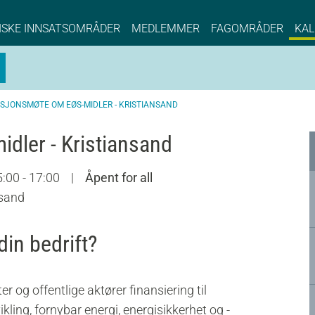
NCE EYDE, Norwegian Center of Expertise, Su
ISKE INNSATSOMRÅDER
MEDLEMMER
FAGOMRÅDER
KAL
SJONSMØTE OM EØS-MIDLER - KRISTIANSAND
dler - Kristiansand
:00 - 17:00
|
Åpent for all
nsand
din bedrift?
er og offentlige aktører finansiering til
ing, fornybar energi, energisikkerhet og -