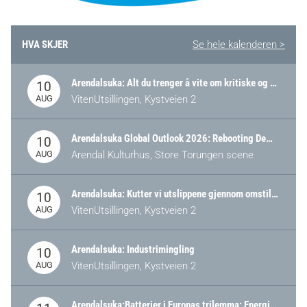
HVA SKJER
Se hele kalenderen >
Arendalsuka: Alt du trenger å vite om kritiske og strategiske verdikjeder i Norge
10
AUG
VitenUtsillingen, Kystveien 2
Arendalsuka Global Outlook 2026: Rebooting Democracy for a New World Order
10
AUG
Arendal Kulturhus, Store Torungen scene
Arendalsuka: Kutter vi utslippene gjennom omstilling – eller tap av industri?
10
AUG
VitenUtsillingen, Kystveien 2
Arendalsuka: Industrimingling
10
AUG
VitenUtsillingen, Kystveien 2
Arendalsuka:Batterier i Europas trilemma: Energisikkerhet, konkurransekraft og bærekraft (Battery Norway-arrangement)