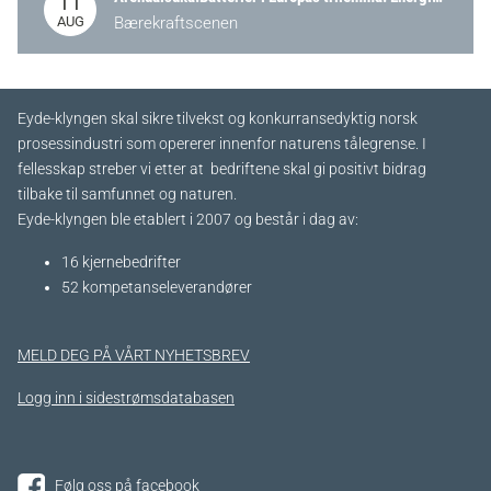
11
AUG
Bærekraftscenen
Eyde-klyngen skal sikre tilvekst og konkurransedyktig norsk
prosessindustri som opererer innenfor naturens tålegrense. I
fellesskap streber vi etter at bedriftene skal gi positivt bidrag
tilbake til samfunnet og naturen.
Eyde-klyngen ble etablert i 2007 og består i dag av:
16 kjernebedrifter​
52 kompetanseleverandører
MELD DEG PÅ VÅRT NYHETSBREV
Logg inn i sidestrømsdatabasen
Følg oss på facebook