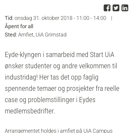
Del p
Del 
D
Tid:
onsdag 31. oktober 2018 - 11:00 - 14:00
|
Åpent for all
Sted:
Amfiet, UiA Grimstad
Eyde-klyngen i samarbeid med Start UiA
ønsker studenter og andre velkommen til
industridag! Her tas det opp faglig
spennende temaer og prosjekter fra reelle
case og problemstillinger i Eydes
medlemsbedrifter.
Arrangementet holdes i amfiet på UiA Campus