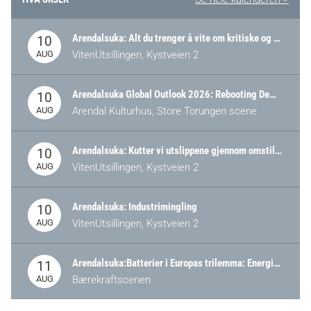
Arendalsuka: Alt du trenger å vite om kritiske og strategiske verdikjeder i Norge
10
AUG
VitenUtsillingen, Kystveien 2
Arendalsuka Global Outlook 2026: Rebooting Democracy for a New World Order
10
AUG
Arendal Kulturhus, Store Torungen scene
Arendalsuka: Kutter vi utslippene gjennom omstilling – eller tap av industri?
10
AUG
VitenUtsillingen, Kystveien 2
Arendalsuka: Industrimingling
10
AUG
VitenUtsillingen, Kystveien 2
Arendalsuka:Batterier i Europas trilemma: Energisikkerhet, konkurransekraft og bærekraft (Battery Norway-arrangement)
11
AUG
Bærekraftscenen