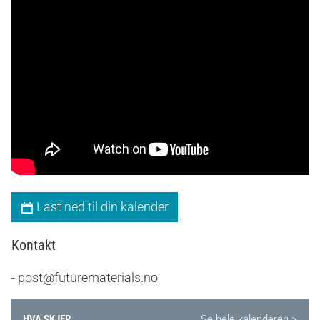
Last ned til din kalender
Kontakt
- post@futurematerials.no
HVA SKJER
Se hele kalenderen >