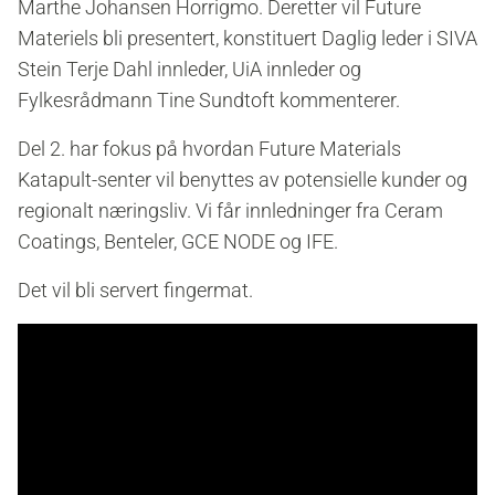
Marthe Johansen Horrigmo. Deretter vil Future
Materiels bli presentert, konstituert Daglig leder i SIVA
Stein Terje Dahl innleder, UiA innleder og
Fylkesrådmann Tine Sundtoft kommenterer.
Del 2. har fokus på hvordan Future Materials
Katapult-senter vil benyttes av potensielle kunder og
regionalt næringsliv. Vi får innledninger fra Ceram
Coatings, Benteler, GCE NODE og IFE.
Det vil bli servert fingermat.