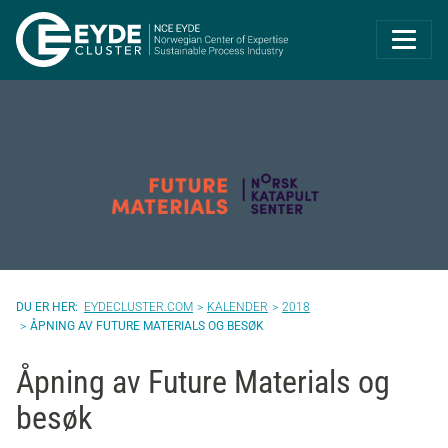
Eyde-Cluster | 
EYDECLUSTER.COM
KALENDER
2018
ÅPNING AV FUTURE MATERIALS OG BESØK
Åpning av Future Materials og
besøk