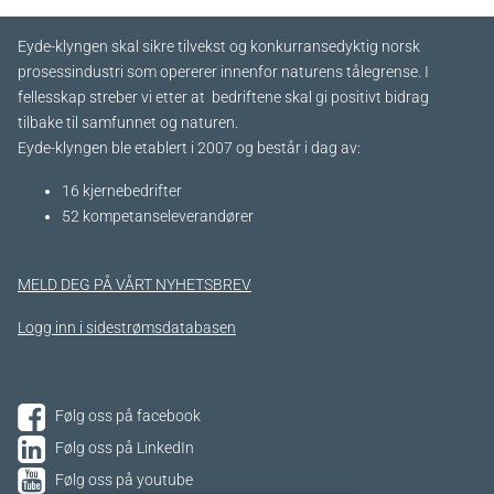
Eyde-klyngen skal sikre tilvekst og konkurransedyktig norsk
prosessindustri som opererer innenfor naturens tålegrense. I
fellesskap streber vi etter at bedriftene skal gi positivt bidrag
tilbake til samfunnet og naturen.
Eyde-klyngen ble etablert i 2007 og består i dag av:
16 kjernebedrifter​
52 kompetanseleverandører
MELD DEG PÅ VÅRT NYHETSBREV
Logg inn i sidestrømsdatabasen
Følg oss på facebook
Følg oss på LinkedIn
Følg oss på youtube