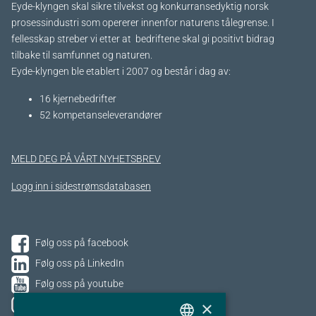
Eyde-klyngen skal sikre tilvekst og konkurransedyktig norsk
prosessindustri som opererer innenfor naturens tålegrense. I
fellesskap streber vi etter at bedriftene skal gi positivt bidrag
tilbake til samfunnet og naturen.
Eyde-klyngen ble etablert i 2007 og består i dag av:
16 kjernebedrifter​
52 kompetanseleverandører
MELD DEG PÅ VÅRT NYHETSBREV
Logg inn i sidestrømsdatabasen
Følg oss på facebook
Følg oss på LinkedIn
Følg oss på youtube
×
Følg oss på Instagram