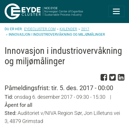
Eyde-Cluster | 
EYDECLUSTER.COM
KALENDER
2017
INNOVASJON I INDUSTRIOVERVÅKNING OG MILJØMÅLINGER
Innovasjon i industriovervåkning
og miljømålinger
Del p
Del 
D
Påmeldingsfrist: tir. 5. des. 2017 - 00:00
Tid:
onsdag 6. desember 2017 - 09:30 - 15:30
|
Åpent for all
Sted:
Auditoriet v/NIVA Region Sør, Jon Lilletuns vei
3, 4879 Grimstad