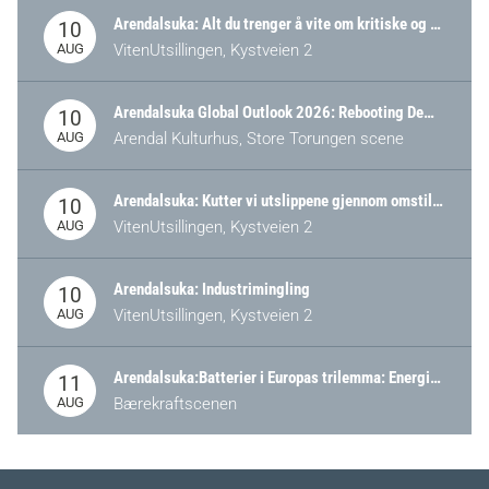
Arendalsuka: Alt du trenger å vite om kritiske og strategiske verdikjeder i Norge
10
AUG
VitenUtsillingen, Kystveien 2
Arendalsuka Global Outlook 2026: Rebooting Democracy for a New World Order
10
AUG
Arendal Kulturhus, Store Torungen scene
Arendalsuka: Kutter vi utslippene gjennom omstilling – eller tap av industri?
10
AUG
VitenUtsillingen, Kystveien 2
Arendalsuka: Industrimingling
10
AUG
VitenUtsillingen, Kystveien 2
Arendalsuka:Batterier i Europas trilemma: Energisikkerhet, konkurransekraft og bærekraft (Battery Norway-arrangement)
11
AUG
Bærekraftscenen