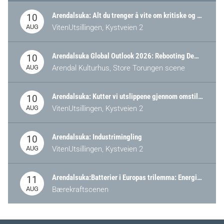
Arendalsuka: Alt du trenger å vite om kritiske og strategiske verdikjeder i Norge
10
AUG
VitenUtsillingen, Kystveien 2
Arendalsuka Global Outlook 2026: Rebooting Democracy for a New World Order
10
AUG
Arendal Kulturhus, Store Torungen scene
Arendalsuka: Kutter vi utslippene gjennom omstilling – eller tap av industri?
10
AUG
VitenUtsillingen, Kystveien 2
Arendalsuka: Industrimingling
10
AUG
VitenUtsillingen, Kystveien 2
Arendalsuka:Batterier i Europas trilemma: Energisikkerhet, konkurransekraft og bærekraft (Battery Norway-arrangement)
11
AUG
Bærekraftscenen