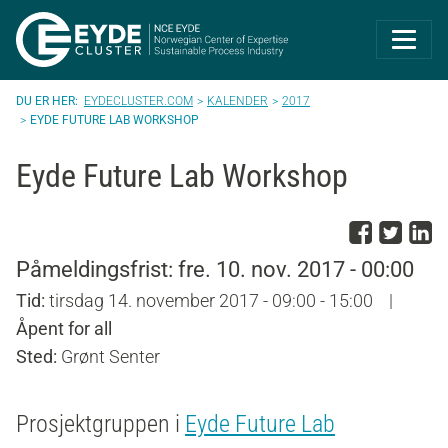
Eyde-Cluster | 
EYDECLUSTER.COM
KALENDER
2017
EYDE FUTURE LAB WORKSHOP
Eyde Future Lab Workshop
Del p
Del 
D
Påmeldingsfrist: fre. 10. nov. 2017 - 00:00
Tid:
tirsdag 14. november 2017 - 09:00 - 15:00
|
Åpent for all
Sted:
Grønt Senter
Prosjektgruppen i
Eyde Future Lab