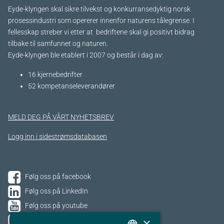
Eyde-klyngen skal sikre tilvekst og konkurransedyktig norsk
prosessindustri som opererer innenfor naturens tålegrense. I
fellesskap streber vi etter at bedriftene skal gi positivt bidrag
tilbake til samfunnet og naturen.
Eyde-klyngen ble etablert i 2007 og består i dag av:
16 kjernebedrifter​
52 kompetanseleverandører
MELD DEG PÅ VÅRT NYHETSBREV
Logg inn i sidestrømsdatabasen
Følg oss på facebook
Følg oss på LinkedIn
Følg oss på youtube
×
Følg oss på Instagram