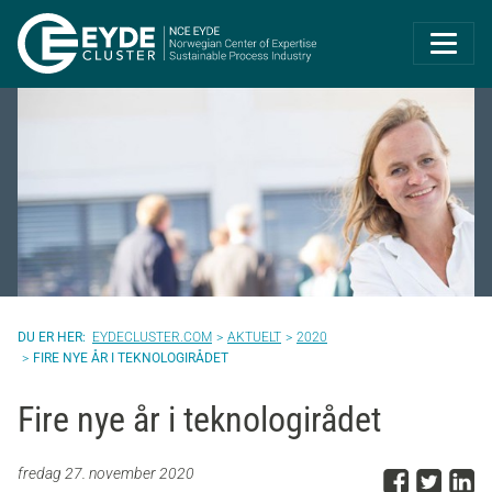
Eyde-Cluster | 
EYDECLUSTER.COM
AKTUELT
2020
FIRE NYE ÅR I TEKNOLOGIRÅDET
Fire nye år i teknologirådet
Del p
Del 
D
fredag 27. november 2020