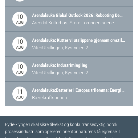
Arendalsuka Global Outlook 2026: Rebooting Democracy for a New World Order
10
AUG
Arendal Kulturhus, Store Torungen scene
Arendalsuka: Kutter vi utslippene gjennom omstilling – eller tap av industri?
10
AUG
VitenUtsillingen, Kystveien 2
Arendalsuka: Industrimingling
10
AUG
VitenUtsillingen, Kystveien 2
Arendalsuka:Batterier i Europas trilemma: Energisikkerhet, konkurransekraft og bærekraft (Battery Norway-arrangement)
11
AUG
Bærekraftscenen
Eyde-klyngen skal sikre tilvekst og konkurransedyktig norsk
prosessindustri som opererer innenfor naturens tålegrense. I