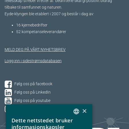
fellesskap streber vi etter at bedriftene skal gi positivt bidrag
tilbake til samfunnet og naturen.
Eyde-klyngen ble etablert i 2007 og består i dag av:
16 kjernebedrifter​
52 kompetanseleverandører
MELD DEG PÅ VÅRT NYHETSBREV
Logg inn i sidestrømsdatabasen
Følg oss på facebook
Følg oss på LinkedIn
Følg oss på youtube
×
Følg oss på Instagram
Dette nettstedet bruker
NORWEGIAN
informasjonskapsler