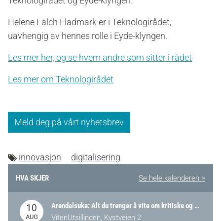
Teknologirådet og Eyde-klyngen.
Helene Falch Fladmark er i Teknologirådet,
uavhengig av hennes rolle i Eyde-klyngen.
Les mer her, og se hvem andre som sitter i rådet
Les mer om Teknologirådet
Meld deg på vårt nyhetsbrev
innovasjon
digitalisering
HVA SKJER
Se hele kalenderen >
Arendalsuka: Alt du trenger å vite om kritiske og strategiske verdikjeder i Norge
10
AUG
VitenUtsillingen, Kystveien 2