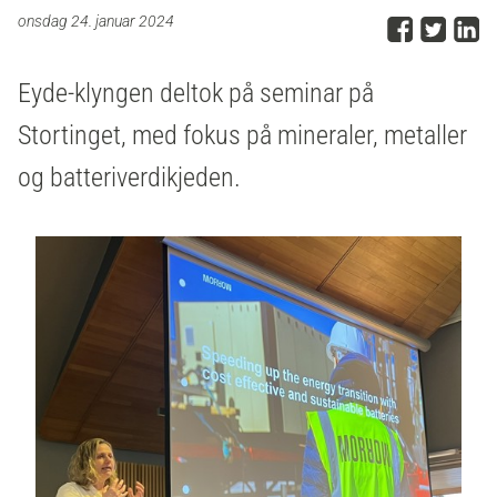
Del p
Del 
D
onsdag 24. januar 2024
Eyde-klyngen deltok på seminar på
Stortinget, med fokus på
mineraler, metaller
og batteriverdikjeden.