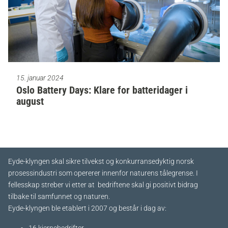
15. januar 2024
Oslo Battery Days: Klare for batteridager i
august
Eyde-klyngen skal sikre tilvekst og konkurransedyktig norsk
prosessindustri som opererer innenfor naturens tålegrense. I
fellesskap streber vi etter at bedriftene skal gi positivt bidrag
tilbake til samfunnet og naturen.
Eyde-klyngen ble etablert i 2007 og består i dag av: