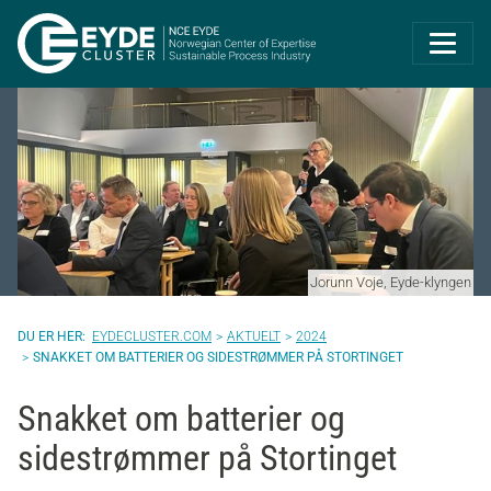
Eyde-Cluster | 
Jorunn Voje, Eyde-klyngen
EYDECLUSTER.COM
AKTUELT
2024
SNAKKET OM BATTERIER OG SIDESTRØMMER PÅ STORTINGET
Snakket om batterier og
sidestrømmer på Stortinget