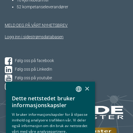
16 kjernebedrifter​
52 kompetanseleverandører
MELD DEG PÅ VÅRT NYHETSBREV
Logg inn i sidestrømsdatabasen
Følg oss på facebook
Følg oss på LinkedIn
Følg oss på youtube
×
Følg oss på Instagram
Dette nettstedet bruker
NORWEGIAN
informasjonskapsler
ENGLISH
Vi bruker informasjonskapsler for å tilpasse
innhold og analysere trafikken vår. Vi deler
også informasjon om din bruk av nettstedet
vårt med våre analysepartnere.