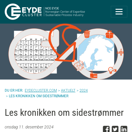
Eyde-Cluster | 
EYDECLUSTER.COM
AKTUELT
2024
LES KRONIKKEN OM SIDESTRØMMER
Les kronikken om sidestrømmer
Del p
Del 
D
onsdag 11. desember 2024