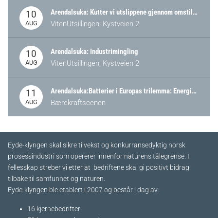
Arendalsuka: Kutter vi utslippene gjennom omstilling – eller tap av industri?
10
AUG
VitenUtsillingen, Kystveien 2
Arendalsuka: Industrimingling
10
AUG
VitenUtsillingen, Kystveien 2
Arendalsuka:Batterier i Europas trilemma: Energisikkerhet, konkurransekraft og bærekraft (Battery Norway-arrangement)
11
AUG
Bærekraftscenen
Eyde-klyngen skal sikre tilvekst og konkurransedyktig norsk
prosessindustri som opererer innenfor naturens tålegrense. I
fellesskap streber vi etter at bedriftene skal gi positivt bidrag
tilbake til samfunnet og naturen.
Eyde-klyngen ble etablert i 2007 og består i dag av:
16 kjernebedrifter​