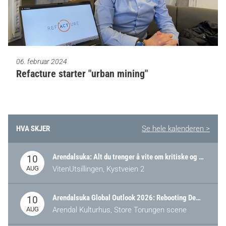
06. februar 2024
Refacture starter "urban mining"
HVA SKJER
Se hele kalenderen >
Arendalsuka: Alt du trenger å vite om kritiske og strategiske verdikjeder i Norge
10
AUG
VitenUtsillingen, Kystveien 2
Arendalsuka Global Outlook 2026: Rebooting Democracy for a New World Order
10
AUG
Arendal Kulturhus, Store Torungen scene