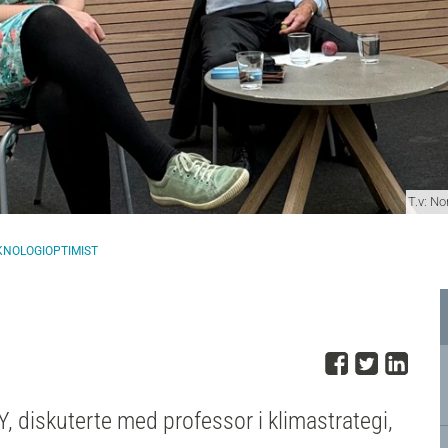
T.v: N
EKNOLOGIOPTIMIST
Del på 
Del på
Del
, diskuterte med professor i klimastrategi,