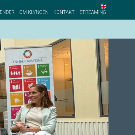
English web 
stainable Process Industry
ENDER
OM KLYNGEN
KONTAKT
STREAMING