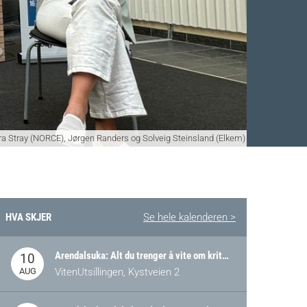
ora Stray (NORCE), Jørgen Randers og Solveig Steinsland (Elkem)
HVA SKJER
Se hele kalenderen >
Facebook
 Twitter
 på LinkedIn
Arendalsuka: Alt du trenger å vite om kritiske og strategiske verdikjeder i Norge
10
AUG
VitenUtsillingen, Kystveien 2