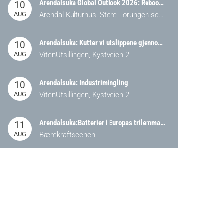
Arendalsuka Global Outlook 2026: Rebooting Democracy for a New World Order
10
AUG
Arendal Kulturhus, Store Torungen scene
Arendalsuka: Kutter vi utslippene gjennom omstilling – eller tap av industri?
10
AUG
VitenUtsillingen, Kystveien 2
Arendalsuka: Industrimingling
10
AUG
VitenUtsillingen, Kystveien 2
Arendalsuka:Batterier i Europas trilemma: Energisikkerhet, konkurransekraft og bærekraft (Battery Norway-arrangement)
11
AUG
Bærekraftscenen