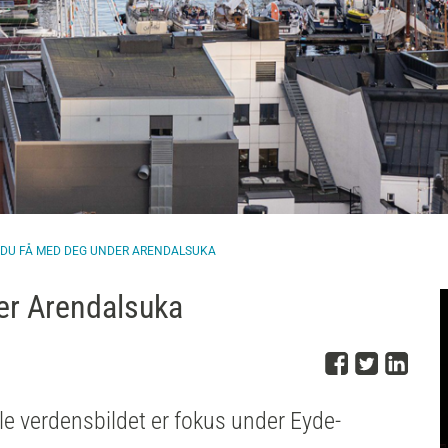
 DU FÅ MED DEG UNDER ARENDALSUKA
er Arendalsuka
Del på 
Del på
Del
le verdensbildet er fokus under Eyde-