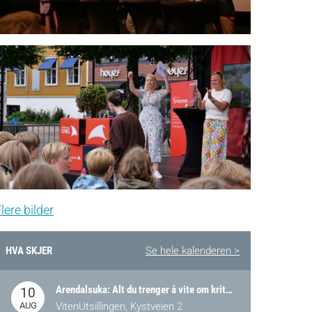
lere bilder
HVA SKJER
Se hele kalenderen >
Arendalsuka: Alt du trenger å vite om kritiske og strategiske verdikjeder i Norge
10
AUG
VitenUtsillingen, Kystveien 2