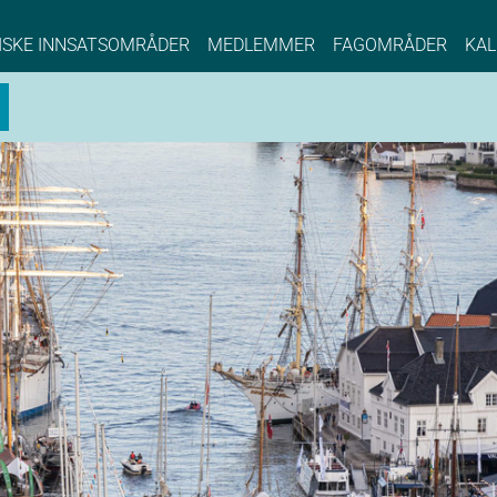
NCE EYDE, Norwegian Center of Expertise, Su
ISKE INNSATSOMRÅDER
MEDLEMMER
FAGOMRÅDER
KAL