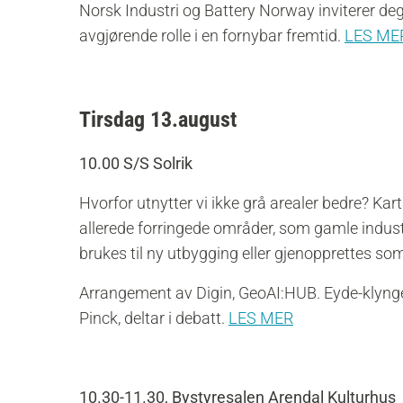
Norsk Industri og Battery Norway inviterer deg
avgjørende rolle i en fornybar fremtid.
LES ME
Tirsdag 13.august
10.00 S/S Solrik
Hvorfor utnytter vi ikke grå arealer bedre? Kar
allerede forringede områder, som gamle indus
brukes til ny utbygging eller gjenopprettes som
Arrangement av Digin, GeoAI:HUB. Eyde-klyngen
Pinck, deltar i debatt.
LES MER
10.30-11.30, Bystyresalen Arendal Kulturhus