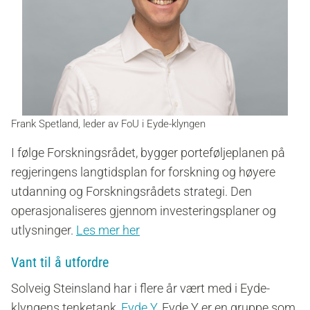
Frank Spetland, leder av FoU i Eyde-klyngen
I følge Forskningsrådet, bygger porteføljeplanen på
regjeringens langtidsplan for forskning og høyere
utdanning og Forskningsrådets strategi. Den
operasjonaliseres gjennom investeringsplaner og
utlysninger.
Les mer her
Vant til å utfordre
Solveig Steinsland har i flere år vært med i Eyde-
klyngens tenketank,
Eyde Y
. Eyde Y er en gruppe som