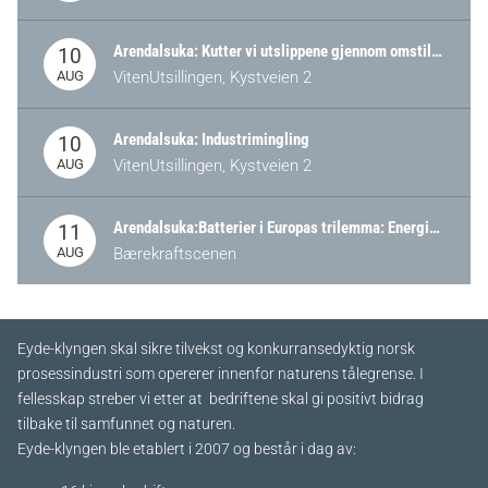
Arendalsuka: Kutter vi utslippene gjennom omstilling – eller tap av industri?
10
AUG
VitenUtsillingen, Kystveien 2
Arendalsuka: Industrimingling
10
AUG
VitenUtsillingen, Kystveien 2
Arendalsuka:Batterier i Europas trilemma: Energisikkerhet, konkurransekraft og bærekraft (Battery Norway-arrangement)
11
AUG
Bærekraftscenen
Eyde-klyngen skal sikre tilvekst og konkurransedyktig norsk
prosessindustri som opererer innenfor naturens tålegrense. I
fellesskap streber vi etter at bedriftene skal gi positivt bidrag
tilbake til samfunnet og naturen.
Eyde-klyngen ble etablert i 2007 og består i dag av: