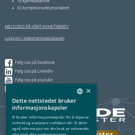
16 kjernebedrifter​
52 kompetanseleverandører
MELD DEG PÅ VÅRT NYHETSBREV
Logg inn i sidestrømsdatabasen
Følg oss på facebook
Følg oss på LinkedIn
Følg oss på youtube
×
Følg oss på Instagram
Dette nettstedet bruker
NORWEGIAN
informasjonskapsler
ENGLISH
Vi bruker informasjonskapsler for å tilpasse
innhold og analysere trafikken vår. Vi deler
også informasjon om din bruk av nettstedet
vårt med våre analysepartnere.