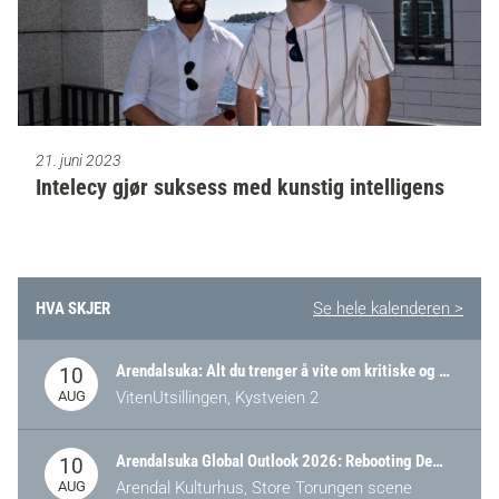
21. juni 2023
Intelecy gjør suksess med kunstig intelligens
HVA SKJER
Se hele kalenderen >
Arendalsuka: Alt du trenger å vite om kritiske og strategiske verdikjeder i Norge
10
AUG
VitenUtsillingen, Kystveien 2
Arendalsuka Global Outlook 2026: Rebooting Democracy for a New World Order
10
AUG
Arendal Kulturhus, Store Torungen scene