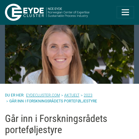
Eyde-Cluster | 
EYDECLUSTER.COM
AKTUELT
2023
GÅR INN I FORSKNINGSRÅDETS PORTEFØLJESTYRE
Går inn i Forskningsrådets
porteføljestyre