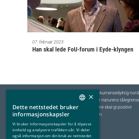
07. februar 2023
Han skal lede FoU-forum i Eyde-klyngen
Eyde-klyngen skal sikre tilvekst og konkurransedyktig nors
×
prosessindustri som opererer innenfor naturens tålegrense
Dette nettstedet bruker
I fellesskap streber vi etter at bedriftene skal gi positivt
NORWEGIAN
informasjonskapsler
bidrag tilbake til samfunnet og naturen.
ENGLISH
Vi bruker informasjonskapsler for å tilpasse
innhold og analysere trafikken vår. Vi deler
også informasjon om din bruk av nettstedet