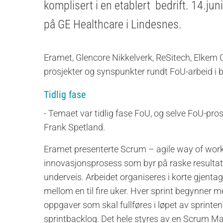
komplisert i en etablert bedrift. 14.ju
på GE Healthcare i Lindesnes.
Eramet, Glencore Nikkelverk, ReSitech, Elkem 
prosjekter og synspunkter rundt FoU-arbeid i b
Tidlig fase
- Temaet var tidlig fase FoU, og selve FoU-pros
Frank Spetland.
Eramet presenterte Scrum – agile way of wo
innovasjonsprosess som byr på raske resultate
underveis. Arbeidet organiseres i korte gjentagel
mellom en til fire uker. Hver sprint begynner m
oppgaver som skal fullføres i løpet av sprinten
sprintbacklog. Det hele styres av en Scrum Mast