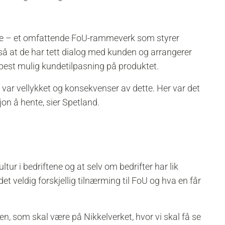
lue – et omfattende FoU-rammeverk som styrer
så at de har tett dialog med kunden og arrangerer
est mulig kundetilpasning på produktet.
 var vellykket og konsekvenser av dette. Her var det
on å hente, sier Spetland.
ltur i bedriftene og at selv om bedrifter har lik
et veldig forskjellig tilnærming til FoU og hva en får
en, som skal være på Nikkelverket, hvor vi skal få se