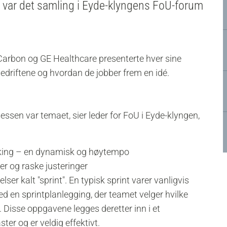
ni var det samling i Eyde-klyngens FoU-forum
Carbon og GE Healthcare presenterte hver sine
edriftene og hvordan de jobber frem en idé.
essen var temaet, sier leder for FoU i Eyde-klyngen,
rking – en dynamisk og høytempo
r og raske justeringer
ser kalt "sprint". En typisk sprint varer vanligvis
ed en sprintplanlegging, der teamet velger hvilke
. Disse oppgavene legges deretter inn i et
er og er veldig effektivt.