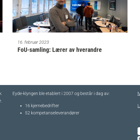
16. februar 2023
FoU-samling: Lærer av hverandre
k
Eyde-klyngen ble etablert i 2007 og består i dag av:
M
.
16 kjernebedrifter​
L
52 kompetanseleverandører