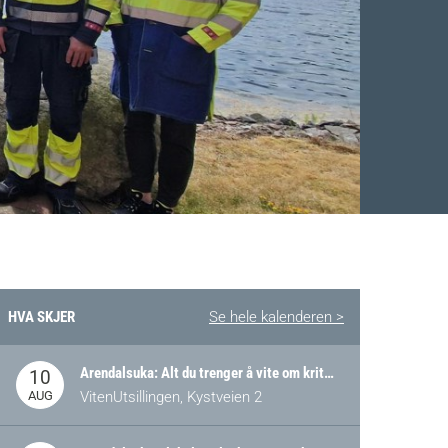
HVA SKJER
Se hele kalenderen >
Facebook
 Twitter
 på LinkedIn
Arendalsuka: Alt du trenger å vite om kritiske og strategiske verdikjeder i Norge
10
AUG
VitenUtsillingen, Kystveien 2