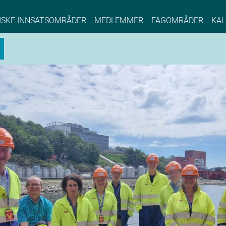
NCE EYDE, Norwegian Center of Expertise, Su
ISKE INNSATSOMRÅDER
MEDLEMMER
FAGOMRÅDER
KAL