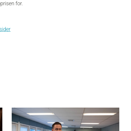
risen for.
sider