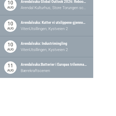
Arendalsuka Global Outlook 2026: Rebooting Democracy for a New World Order
10
AUG
Arendal Kulturhus, Store Torungen scene
Arendalsuka: Kutter vi utslippene gjennom omstilling – eller tap av industri?
10
AUG
VitenUtsillingen, Kystveien 2
Arendalsuka: Industrimingling
10
AUG
VitenUtsillingen, Kystveien 2
Arendalsuka:Batterier i Europas trilemma: Energisikkerhet, konkurransekraft og bærekraft (Battery Norway-arrangement)
11
AUG
Bærekraftscenen