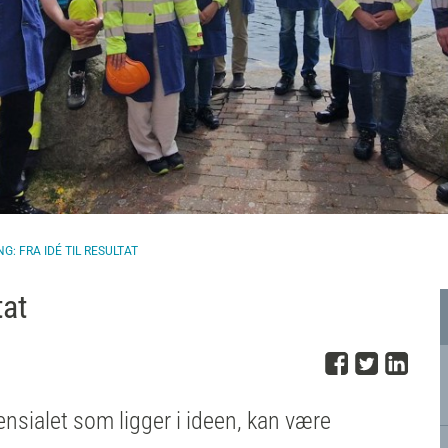
G: FRA IDÉ TIL RESULTAT
tat
Del på 
Del på
Del
nsialet som ligger i ideen, kan være