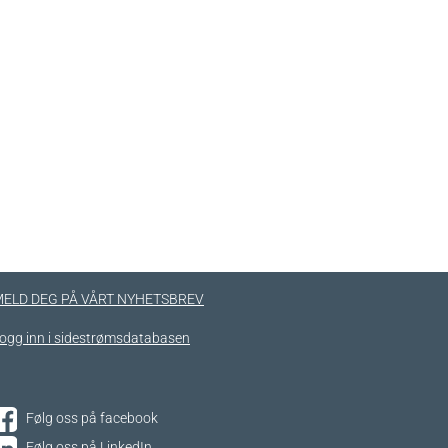
ELD DEG PÅ VÅRT NYHETSBREV
ogg inn i sidestrømsdatabasen
Følg oss på facebook
Følg oss på LinkedIn