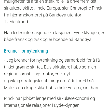
muligheten til å
ta en
sterk
rolle i å drive frem det
sirkulære skiftet i hele Europa, sier Christophe Pinck,
fra hjemmekontoret på Sandøya utenfor
Tvedestrand.
Han leder internasjonale relasjoner i Eyde-klyngen, er
både fransk og tysk
og er
boende på Sa
ndøya
.
Brenner for nytenkning
- Jeg brenner for
nytenkning og samarbeid
for å få
til
det grønne skiftet. EUs
sirkulære hubs
som en
regional omstillingsmotor,
er et
nytt
og
viktig
strategisk
satsningsområde for EU nå.
Målet er å skape
slike
hub
s
i hele Europa, sier han.
Pinck har jobbet lenge med sirkulærøkonomi og
internasjonale relasjoner i Eyde-klyngen,