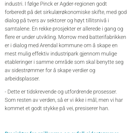
industri
. I følge Pinck
er
Agder-regionen
godt
forberedt
på
det
sirkulærøkonomiske
skifte,
med god
dialog på tvers av sektorer og høyt tillitsnivå i
samtalene. En rekke
prosjekter
er
allerede i gang
og
flere er under utvikling.
Morrow med batterifabrikken
er i dialog med Arendal kommune
om
å skape en
mest mulig effektiv industripark gjennom
mulige
etableringer i samme område
som skal
be
nytte
seg
av
sidestrømmer
for å skape verdier og
arbeidsplasser
.
-
Dette er tidskrevende og utfordrende prosesser.
Som resten av verden, så er v
i ikke i mål,
men vi har
kommet et godt stykke på vei,
presiserer han.