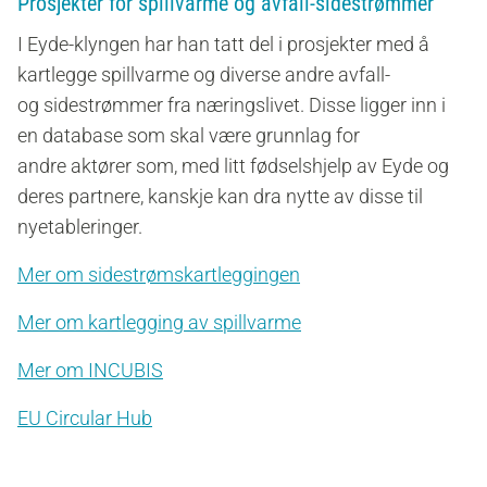
Prosjekter for spillvarme og avfall-sidestrømmer
I Eyde-klyngen har han tatt del i prosjekter med å
kartlegge spillvarme og
diverse andre avfall-
og
sidestrømmer fra
næringslivet
. Disse
ligger
inn i
en database som
skal
være
grunnlag
for
andre
aktører
som
,
med litt fødselshjelp av Eyde og
deres partnere,
kanskje kan dra nytte av disse til
nyetableringer.
Mer om sidestrømskartleggingen
Mer om kartlegging av spillvarme
Mer om INCUBIS
EU Circular Hub