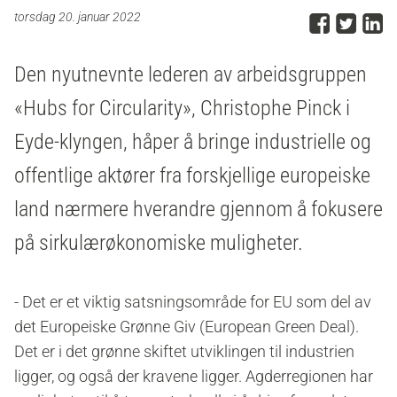
Del p
Del 
D
torsdag 20. januar 2022
Den nyutnevnte lederen av arbeidsgruppen
«Hubs for Circularity»
, Christophe Pinck i
Eyde-klyngen, håper å bringe
industrielle og
offentlige aktører fra forskjellige
europeiske
land nærmere hverandre gjennom å fokusere
på sirkulærøkonomiske muligheter.
- Det er et viktig satsningsområde for EU
som del av
det Europeiske Grønne Giv (European Green Deal)
.
Det er i det grønne skiftet utviklingen til industrien
ligger, og også der kravene ligger. Agderregionen
har