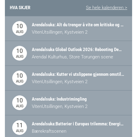
HVA SKJER
Se hele kalenderen >
Arendalsuka: Alt du trenger å vite om kritiske og strategiske verdikjeder i Norge
10
AUG
VitenUtsillingen, Kystveien 2
Arendalsuka Global Outlook 2026: Rebooting Democracy for a New World Order
10
AUG
Arendal Kulturhus, Store Torungen scene
Arendalsuka: Kutter vi utslippene gjennom omstilling – eller tap av industri?
10
AUG
VitenUtsillingen, Kystveien 2
Arendalsuka: Industrimingling
10
AUG
VitenUtsillingen, Kystveien 2
Arendalsuka:Batterier i Europas trilemma: Energisikkerhet, konkurransekraft og bærekraft (Battery Norway-arrangement)
11
AUG
Bærekraftscenen