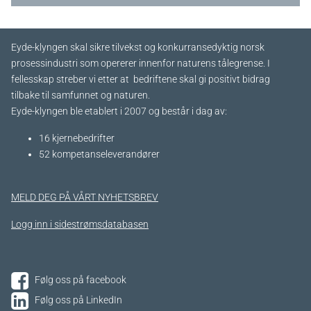
Eyde-klyngen skal sikre tilvekst og konkurransedyktig norsk
prosessindustri som opererer innenfor naturens tålegrense. I
fellesskap streber vi etter at bedriftene skal gi positivt bidrag
tilbake til samfunnet og naturen.
Eyde-klyngen ble etablert i 2007 og består i dag av:
16 kjernebedrifter​
52 kompetanseleverandører
MELD DEG PÅ VÅRT NYHETSBREV
Logg inn i sidestrømsdatabasen
Følg oss på facebook
Følg oss på LinkedIn