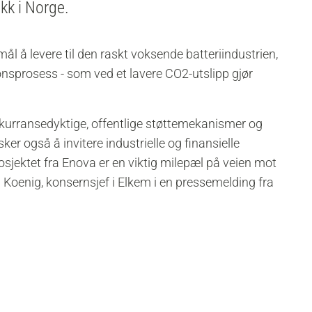
ikk i Norge.
l å levere til den raskt voksende batteriindustrien,
sprosess - som ved et lavere CO2-utslipp gjør
nkurransedyktige, offentlige støttemekanismer og
er også å invitere industrielle og finansielle
rprosjektet fra Enova er en viktig milepæl på veien mot
l Koenig, konsernsjef i Elkem i en pressemelding fra