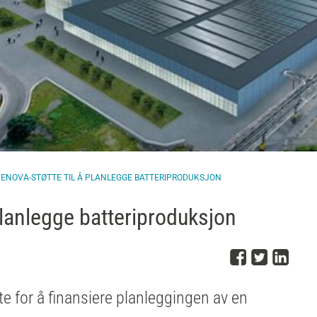
 ENOVA-STØTTE TIL Å PLANLEGGE BATTERIPRODUKSJON
planlegge batteriproduksjon
Del på 
Del på
Del
tte for å finansiere planleggingen av en