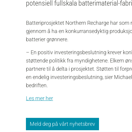
potensiell fullskala batterimaterial-fabr
Batteriprosjektet Northern Recharge har som må
gjennom å ha en konkurransedyktig produksjon
batterier grønnere.
– En positiv investeringsbeslutning krever ko
støttende politikk fra myndighetene. Elkem ønsk
partnere til å delta i prosjektet. Støtten til fo
en endelig investeringsbeslutning, sier Michae
bedriften.
Les mer her
Meld deg på vårt nyhetsbrev