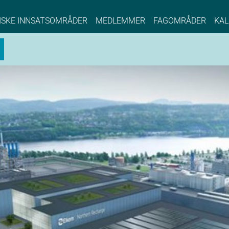
NCE EYDE, Norwegian Center of Expertise, Su
ISKE INNSATSOMRÅDER
MEDLEMMER
FAGOMRÅDER
KAL