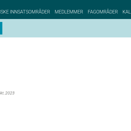
NCE EYDE, Norwegian Center of Expertise, Su
ISKE INNSATSOMRÅDER
MEDLEMMER
FAGOMRÅDER
KAL
okt..2023