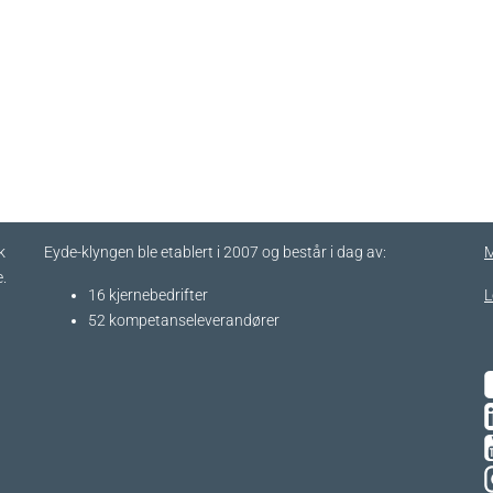
k
Eyde-klyngen ble etablert i 2007 og består i dag av:
M
.
16 kjernebedrifter​
L
52 kompetanseleverandører