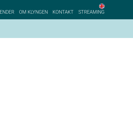
English web 
stainable Process Industry
ENDER
OM KLYNGEN
KONTAKT
STREAMING