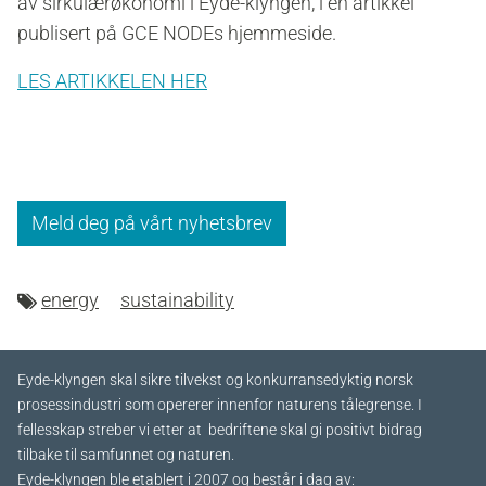
av sirkulærøkonomi i Eyde-klyngen, i en artikkel
publisert på GCE NODEs hjemmeside.
LES ARTIKKELEN HER
Meld deg på vårt nyhetsbrev
energy
sustainability
Eyde-klyngen skal sikre tilvekst og konkurransedyktig norsk
prosessindustri som opererer innenfor naturens tålegrense. I
fellesskap streber vi etter at bedriftene skal gi positivt bidrag
tilbake til samfunnet og naturen.
Eyde-klyngen ble etablert i 2007 og består i dag av: