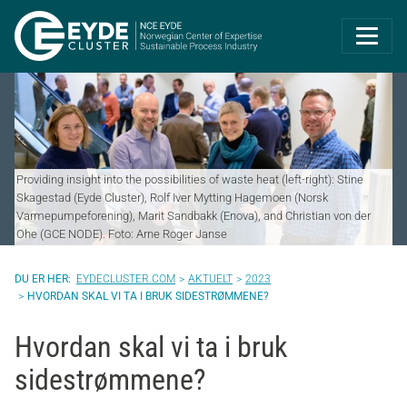
Eyde-Cluster | 
Providing insight into the possibilities of waste heat (left-right): Stine
Skagestad (Eyde Cluster), Rolf Iver Mytting Hagemoen (Norsk
Varmepumpeforening), Marit Sandbakk (Enova), and Christian von der
Ohe (GCE NODE). Foto: Arne Roger Janse
EYDECLUSTER.COM
AKTUELT
2023
HVORDAN SKAL VI TA I BRUK SIDESTRØMMENE?
Hvordan skal vi ta i bruk
sidestrømmene?