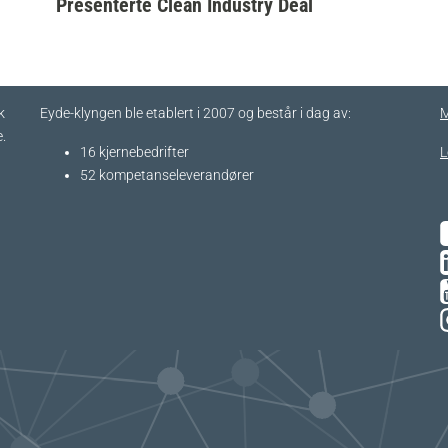
Presenterte Clean Industry Deal
k
Eyde-klyngen ble etablert i 2007 og består i dag av:
M
.
16 kjernebedrifter​
L
52 kompetanseleverandører