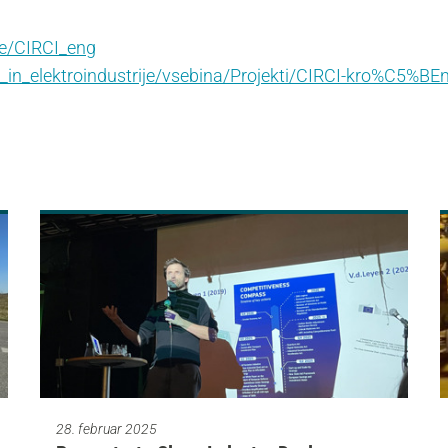
je/CIRCI_eng
_in_elektroindustrije/vsebina/Projekti/CIRCI-kro%C5%BEn
28. februar 2025