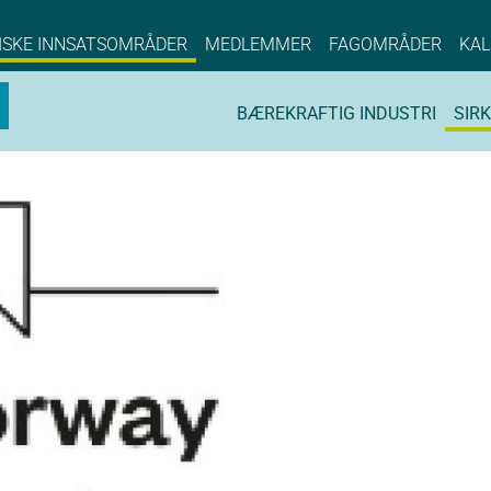
NCE EYDE, Norwegian Center of Expertise, Su
ISKE INNSATSOMRÅDER
MEDLEMMER
FAGOMRÅDER
KAL
BÆREKRAFTIG INDUSTRI
SIR