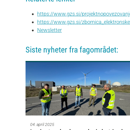
https://www.gzs.si/projektnopovezovan
https://www.gzs.si/zbornica_elektronske
Newsletter
Siste nyheter fra fagområdet:
04. april 2025