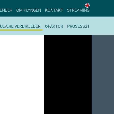
English web 
stainable Process Industry
ENDER
OM KLYNGEN
KONTAKT
STREAMING
KULÆRE VERDIKJEDER
X-FAKTOR
PROSESS21