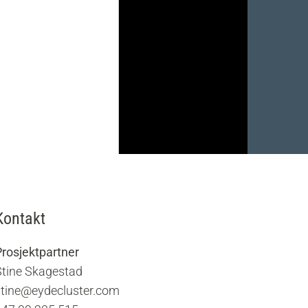
Kontakt
Prosjektpartner
Stine Skagestad
stine@eydecluster.com