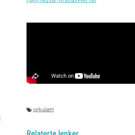
Følg med på nyhetsbrevet her
sirkulært
;
Relaterte lenker