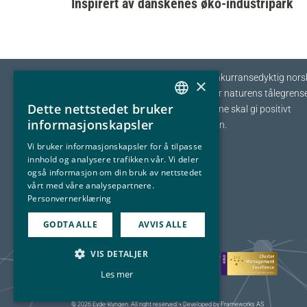
Inspirert av danskenes øko-industripark
Eyde-klyngen skal sikre tilvekst og konkurransedyktig nors
×
prosessindustri som opererer innenfor naturens tålegrense
Dette nettstedet bruker
I fellesskap streber vi etter at bedriftene skal gi positivt
NORWEGIAN
informasjonskapsler
bidrag tilbake til samfunnet og naturen.
ENGLISH
Vi bruker informasjonskapsler for å tilpasse
innhold og analysere trafikken vår. Vi deler
også informasjon om din bruk av nettstedet
vårt med våre analysepartnere.
Personvernerklæring
GODTA ALLE
AVVIS ALLE
VIS DETALJER
Les mer
© 2026 Eyde-klyngen. All right reserved. • Developed by
Frameworks AS