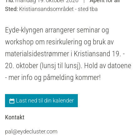
Tid:
mandag 19. oktober 2026
|
Åpent for all
Sted:
Kristiansandsområdet - sted tba
Eyde-klyngen arrangerer seminar og
workshop om resirkulering og bruk av
materialsidestrømmer i Kristiansand 19. -
20. oktober (lunsj til lunsj). Hold av datoene
- mer info og påmelding kommer!
Last ned til din kalender
Kontakt
pal@eydecluster.com