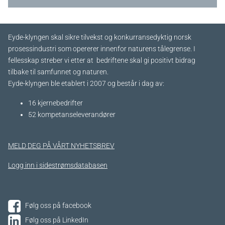
Eyde-klyngen skal sikre tilvekst og konkurransedyktig norsk
prosessindustri som opererer innenfor naturens tålegrense. I
fellesskap streber vi etter at bedriftene skal gi positivt bidrag
tilbake til samfunnet og naturen.
Eyde-klyngen ble etablert i 2007 og består i dag av:
16 kjernebedrifter​
52 kompetanseleverandører
MELD DEG PÅ VÅRT NYHETSBREV
Logg inn i sidestrømsdatabasen
Følg oss på facebook
Følg oss på LinkedIn