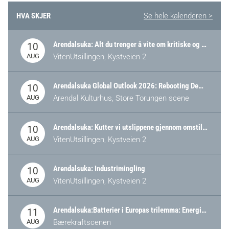
HVA SKJER
Se hele kalenderen >
Arendalsuka: Alt du trenger å vite om kritiske og strategiske verdikjeder i Norge
10
AUG
VitenUtsillingen, Kystveien 2
Arendalsuka Global Outlook 2026: Rebooting Democracy for a New World Order
10
AUG
Arendal Kulturhus, Store Torungen scene
Arendalsuka: Kutter vi utslippene gjennom omstilling – eller tap av industri?
10
AUG
VitenUtsillingen, Kystveien 2
Arendalsuka: Industrimingling
10
AUG
VitenUtsillingen, Kystveien 2
Arendalsuka:Batterier i Europas trilemma: Energisikkerhet, konkurransekraft og bærekraft (Battery Norway-arrangement)
11
AUG
Bærekraftscenen