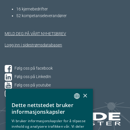
16 kjernebedrifter​
52 kompetanseleverandører
MELD DEG PÅ VÅRT NYHETSBREV
Logg inn i sidestrømsdatabasen
Følg oss på facebook
Følg oss på LinkedIn
Følg oss på youtube
×
Følg oss på Instagram
Dette nettstedet bruker
NORWEGIAN
informasjonskapsler
ENGLISH
Vi bruker informasjonskapsler for å tilpasse
innhold og analysere trafikken vår. Vi deler