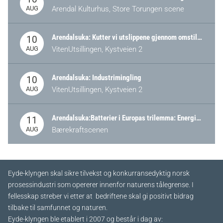
AUG
Arendal Kulturhus, Store Torungen scene
Arendalsuka: Kutter vi utslippene gjennom omstilling – eller tap av industri?
10
AUG
VitenUtsillingen, Kystveien 2
Arendalsuka: Industrimingling
10
AUG
VitenUtsillingen, Kystveien 2
Arendalsuka:Batterier i Europas trilemma: Energisikkerhet, konkurransekraft og bærekraft (Battery Norway-arrangement)
11
AUG
Bærekraftscenen
Eyde-klyngen skal sikre tilvekst og konkurransedyktig norsk
prosessindustri som opererer innenfor naturens tålegrense. I
fellesskap streber vi etter at bedriftene skal gi positivt bidrag
tilbake til samfunnet og naturen.
Eyde-klyngen ble etablert i 2007 og består i dag av: