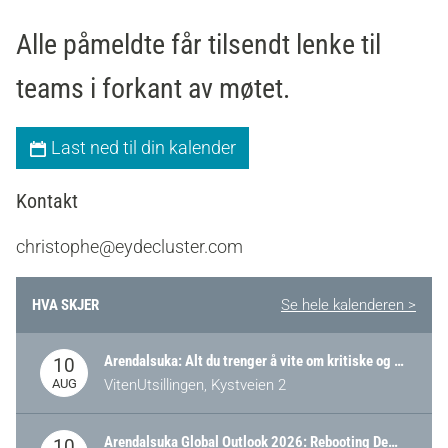
Alle påmeldte får tilsendt lenke til
teams i forkant av møtet.
Last ned til din kalender
Kontakt
christophe@eydecluster.com
HVA SKJER
Se hele kalenderen >
Arendalsuka: Alt du trenger å vite om kritiske og strategiske verdikjeder i Norge
10
AUG
VitenUtsillingen, Kystveien 2
Arendalsuka Global Outlook 2026: Rebooting Democracy for a New World Order
10