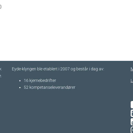
0
k
Eyde-klyngen ble etablert i 2007 og består i dag av:
M
.
16 kjernebedrifter​
L
52 kompetanseleverandører