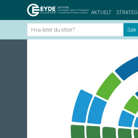
Eyde-Cluster | 
AKTUELT
STRATEG
Søk
Søk