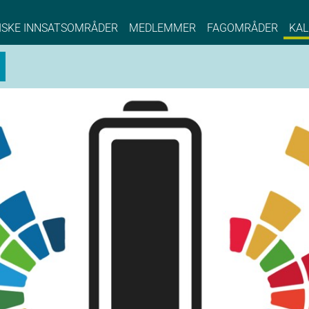
NCE EYDE, Norwegian Center of Expertise, Su
ISKE INNSATSOMRÅDER
MEDLEMMER
FAGOMRÅDER
KAL