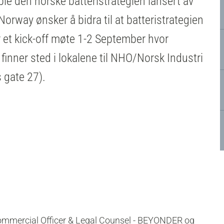
ble den norske batteristrategien lansert av
Norway ønsker å bidra til at batteristrategien
r et kick-off møte 1-2 September hvor
inner sted i lokalene til NHO/Norsk Industri
 gate 27).
Commercial Officer & Legal Counsel - BEYONDER og