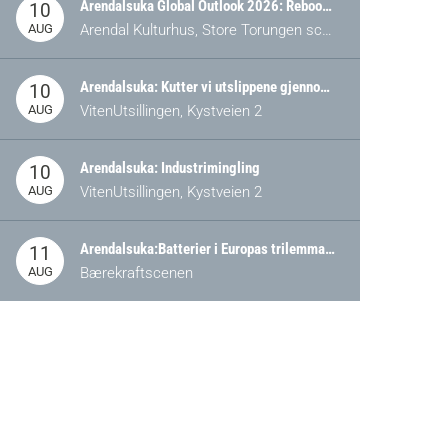
Arendalsuka Global Outlook 2026: Rebooting Democracy for a New World Order
10
AUG
Arendal Kulturhus, Store Torungen scene
Arendalsuka: Kutter vi utslippene gjennom omstilling – eller tap av industri?
10
AUG
VitenUtsillingen, Kystveien 2
Arendalsuka: Industrimingling
10
AUG
VitenUtsillingen, Kystveien 2
Arendalsuka:Batterier i Europas trilemma: Energisikkerhet, konkurransekraft og bærekraft (Battery Norway-arrangement)
11
AUG
Bærekraftscenen