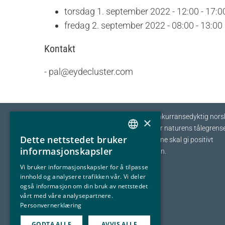
torsdag 1. september 2022 - 12:00 - 17:0
fredag 2. september 2022 - 08:00 - 13:00
Kontakt
- pal@eydecluster.com
Eyde-klyngen skal sikre tilvekst og konkurransedyktig nors
×
prosessindustri som opererer innenfor naturens tålegrense
Dette nettstedet bruker
I fellesskap streber vi etter at bedriftene skal gi positivt
NORWEGIAN
informasjonskapsler
bidrag tilbake til samfunnet og naturen.
ENGLISH
Vi bruker informasjonskapsler for å tilpasse
innhold og analysere trafikken vår. Vi deler
også informasjon om din bruk av nettstedet
vårt med våre analysepartnere.
Personvernerklæring
GODTA ALLE
AVVIS ALLE