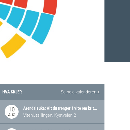
HVA SKJER
Se hele kalenderen >
Arendalsuka: Alt du trenger å vite om kritiske og strategiske verdikjeder i Norge
10
AUG
VitenUtsillingen, Kystveien 2