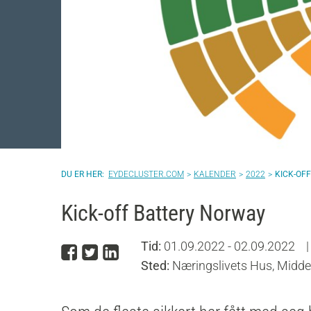
EYDECLUSTER.COM
KALENDER
2022
KICK-OF
Kick-off Battery Norway
Tid:
01.09.2022 - 02.09.2022
|
Del på Facebook
Del på Twitter
Del på LinkedIn
Sted:
Næringslivets Hus, Midde