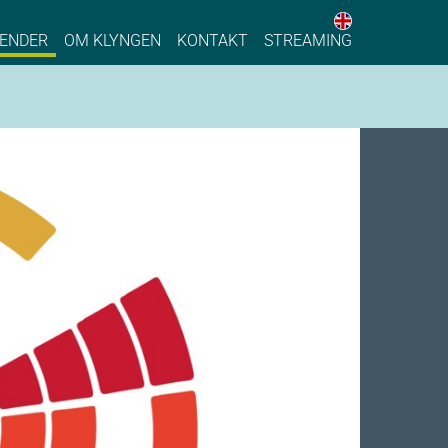
English web 
stainable Process Industry
ENDER
OM KLYNGEN
KONTAKT
STREAMING