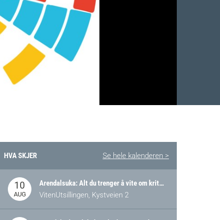
HVA SKJER
Se hele kalenderen >
Arendalsuka: Alt du trenger å vite om kritiske og strategiske verdikjeder i Norge
10
AUG
VitenUtsillingen, Kystveien 2