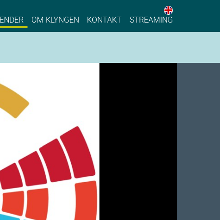
English web 
stainable Process Industry
ENDER
OM KLYNGEN
KONTAKT
STREAMING