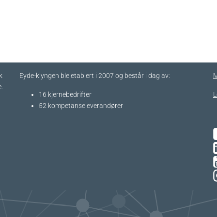
k
Eyde-klyngen ble etablert i 2007 og består i dag av:
M
.
16 kjernebedrifter​
L
52 kompetanseleverandører