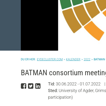
EYDECLUSTER.COM
KALENDER
2022
BATMAN 
BATMAN consortium meeting
Tid:
30.06.2022 - 01.07.2022
|
Del på Facebook
Del på Twitter
Del på LinkedIn
Sted:
University of Agder, Grim
participation)