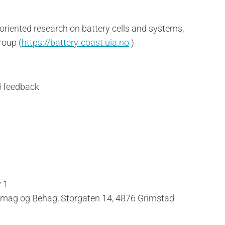
oriented research on battery cells and systems,
roup (
https://battery-coast.uia.no
)
 feedback
y 1
t Smag og Behag, Storgaten 14, 4876 Grimstad