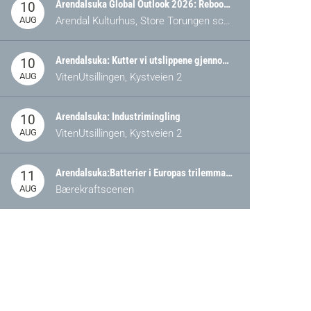
Arendalsuka Global Outlook 2026: Rebooting Democracy for a New World Order
10
AUG
Arendal Kulturhus, Store Torungen scene
Arendalsuka: Kutter vi utslippene gjennom omstilling – eller tap av industri?
10
AUG
VitenUtsillingen, Kystveien 2
Arendalsuka: Industrimingling
10
AUG
VitenUtsillingen, Kystveien 2
Arendalsuka:Batterier i Europas trilemma: Energisikkerhet, konkurransekraft og bærekraft (Battery Norway-arrangement)
11
AUG
Bærekraftscenen