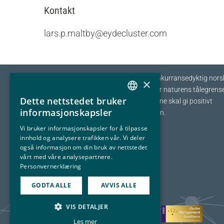
Kontakt
lars.p.maltby@eydecluster.com
Eyde-klyngen skal sikre tilvekst og konkurransedyktig nors
×
prosessindustri som opererer innenfor naturens tålegrense
Dette nettstedet bruker
I fellesskap streber vi etter at bedriftene skal gi positivt
NORWEGIAN
informasjonskapsler
bidrag tilbake til samfunnet og naturen.
ENGLISH
Vi bruker informasjonskapsler for å tilpasse
innhold og analysere trafikken vår. Vi deler
også informasjon om din bruk av nettstedet
vårt med våre analysepartnere.
Personvernerklæring
GODTA ALLE
AVVIS ALLE
VIS DETALJER
Les mer