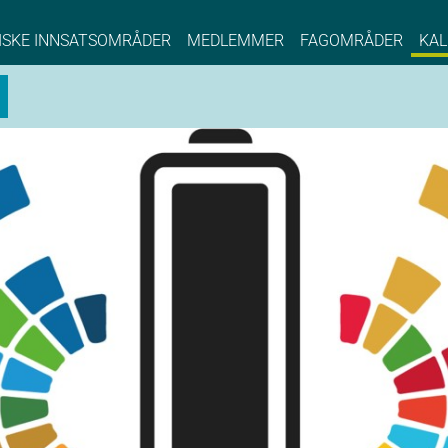
NCE EYDE, Norwegian Center of Expertise, Su
ISKE INNSATSOMRÅDER
MEDLEMMER
FAGOMRÅDER
KAL