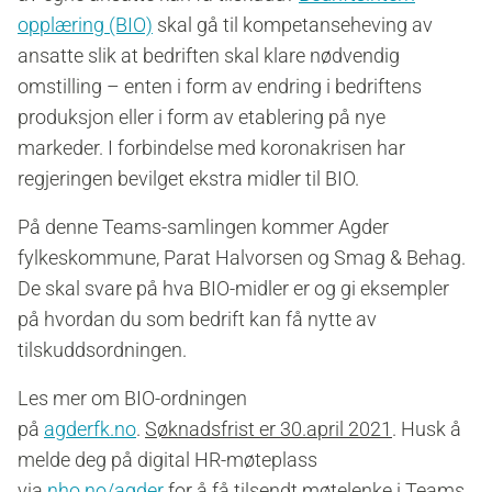
opplæring (BIO)
skal gå til kompetanseheving av
ansatte slik at bedriften skal klare nødvendig
omstilling – enten i form av endring i bedriftens
produksjon eller i form av etablering på nye
markeder. I forbindelse med koronakrisen har
regjeringen bevilget ekstra midler til BIO.
På denne Teams-samlingen kommer Agder
fylkeskommune, Parat Halvorsen og Smag & Behag.
De skal svare på hva BIO-midler er og gi eksempler
på hvordan du som bedrift kan få nytte av
tilskuddsordningen.
Les mer om BIO-ordningen
på
agderfk.no
.
Søknadsfrist er 30.april 2021
.
Husk å
melde deg på digital HR-møteplass
via
nho.no/agder
for å få tilsendt møtelenke i Teams.