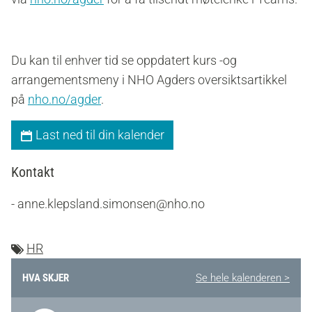
Du kan til enhver tid se oppdatert kurs -og
arrangementsmeny i NHO Agders oversiktsartikkel
på
nho.no/agder
.
Last ned til din kalender
Kontakt
- anne.klepsland.simonsen@nho.no
HR
HVA SKJER
Se hele kalenderen >