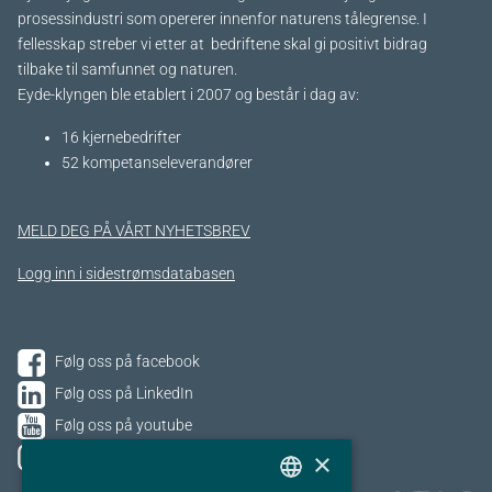
prosessindustri som opererer innenfor naturens tålegrense. I
fellesskap streber vi etter at bedriftene skal gi positivt bidrag
tilbake til samfunnet og naturen.
Eyde-klyngen ble etablert i 2007 og består i dag av:
16 kjernebedrifter​
52 kompetanseleverandører
MELD DEG PÅ VÅRT NYHETSBREV
Logg inn i sidestrømsdatabasen
Følg oss på facebook
Følg oss på LinkedIn
Følg oss på youtube
×
Følg oss på Instagram