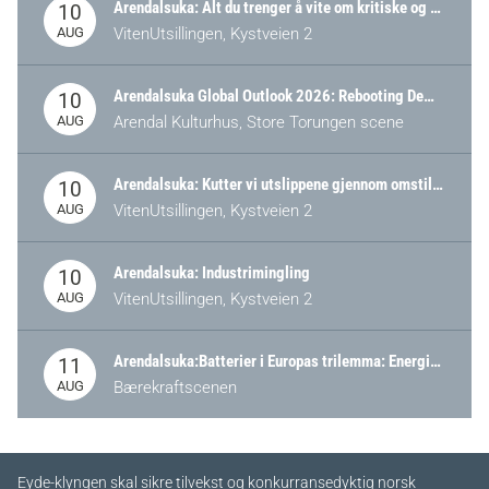
Arendalsuka: Alt du trenger å vite om kritiske og strategiske verdikjeder i Norge
10
AUG
VitenUtsillingen, Kystveien 2
Arendalsuka Global Outlook 2026: Rebooting Democracy for a New World Order
10
AUG
Arendal Kulturhus, Store Torungen scene
Arendalsuka: Kutter vi utslippene gjennom omstilling – eller tap av industri?
10
AUG
VitenUtsillingen, Kystveien 2
Arendalsuka: Industrimingling
10
AUG
VitenUtsillingen, Kystveien 2
Arendalsuka:Batterier i Europas trilemma: Energisikkerhet, konkurransekraft og bærekraft (Battery Norway-arrangement)
11
AUG
Bærekraftscenen
Eyde-klyngen skal sikre tilvekst og konkurransedyktig norsk