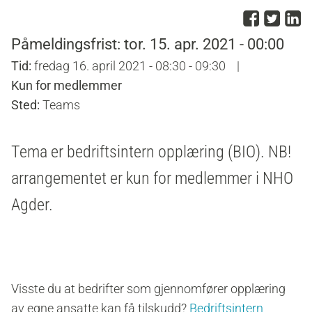
Del p
Del 
D
Påmeldingsfrist: tor. 15. apr. 2021 - 00:00
Tid:
fredag 16. april 2021 - 08:30 - 09:30
|
Kun for medlemmer
Sted:
Teams
Tema er bedriftsintern opplæring (BIO).
NB!
arrangementet er kun for medlemmer i NHO
Agder.
Visste du at bedrifter som gjennomfører opplæring
av egne ansatte kan få tilskudd?
Bedriftsintern