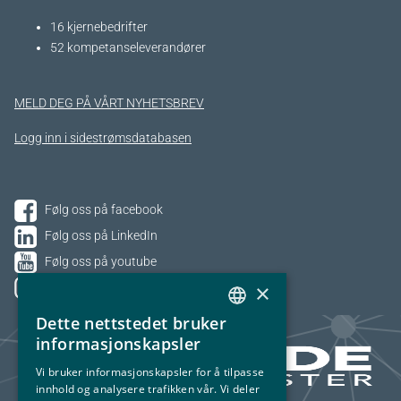
16 kjernebedrifter​
52 kompetanseleverandører
MELD DEG PÅ VÅRT NYHETSBREV
Logg inn i sidestrømsdatabasen
Følg oss på facebook
Følg oss på LinkedIn
Følg oss på youtube
×
Følg oss på Instagram
Dette nettstedet bruker
NORWEGIAN
informasjonskapsler
ENGLISH
Vi bruker informasjonskapsler for å tilpasse
innhold og analysere trafikken vår. Vi deler