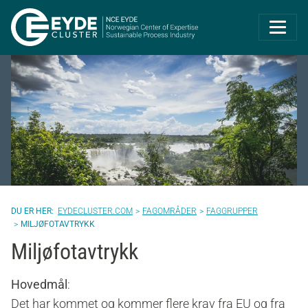
Eyde-Cluster | 
EYDECLUSTER.COM
FAGOMRÅDER
FAGGRUPPER
MILJØFOTAVTRYKK
Miljøfotavtrykk
Hovedmål
:
Det har kommet og kommer flere krav fra EU og fra