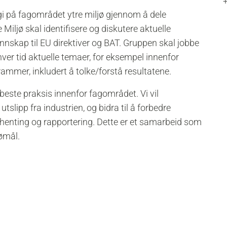
gi på
fag
området
ytre miljø gjennom å d
ele
 Miljø skal i
dentifisere og diskutere aktuelle
enn
skap
til EU direktiver og BAT
.
Gruppen skal jobbe
hver tid aktuelle temaer, for eksempel innenfor
ram
mer
,
inkludert å
tolke/forstå resultate
ne
.
beste praksis
innenfor fagområdet. Vi vil
 utslipp fra industrien
,
og
bidra til å
forbedre
nhenting og rapportering.
Dette er et samarbeid som
jømål.