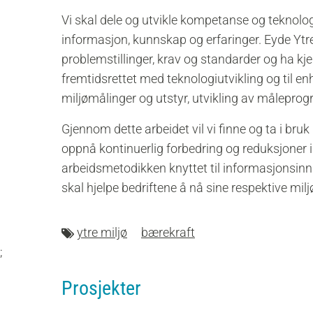
Vi skal dele og
u
tvikle kompetanse og teknolo
informasjon, kunnskap og erfaringer.
Eyde Ytre
problemstillinger, krav og standarder
og ha
k
j
fremtidsrettet
med
t
eknologiutvikling
og til en
miljøm
ålinger og utstyr,
utvikling av
måleprog
Gjennom dette arbeidet vil vi
f
inne
og ta i bruk
oppnå
k
ontinuerlig forbedring
og
reduksjoner i
arbeidsmetodikk
en
knyttet til informasjonsin
skal hjelpe bedriftene å nå sine respektive mil
ytre miljø
bærekraft
;
Prosjekter