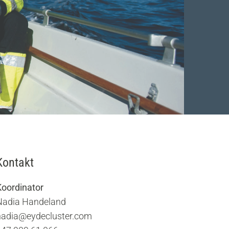
Kontakt
Koordinator
Nadia Handeland
nadia@eydecluster.com