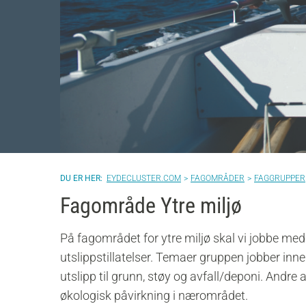
EYDECLUSTER.COM
FAGOMRÅDER
FAGGRUPPER
Fagområde Ytre miljø
På fagområdet
for ytre miljø skal vi jobbe me
utslippstillatelser. Temaer gruppen jobber innenfo
utslipp til grunn, støy og avfall/deponi. Andre 
økologisk påvirkning i nærområdet.