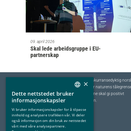
09. april 2026
Skal lede arbeidsgruppe i EU-
partnerskap
Eyde-klyngen skal sikre tilvekst og konkurransedyktig nors
×
prosessindustri som opererer innenfor naturens tålegrense
Dette nettstedet bruker
I fellesskap streber vi etter at bedriftene skal gi positivt
NORWEGIAN
informasjonskapsler
bidrag tilbake til samfunnet og naturen.
ENGLISH
Vi bruker informasjonskapsler for å tilpasse
innhold og analysere trafikken vår. Vi deler
også informasjon om din bruk av nettstedet
vårt med våre analysepartnere.