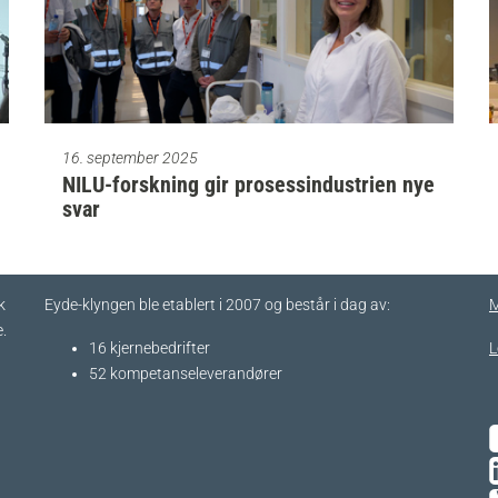
16. september 2025
NILU-forskning gir prosessindustrien nye
svar
k
Eyde-klyngen ble etablert i 2007 og består i dag av:
M
.
16 kjernebedrifter​
L
52 kompetanseleverandører