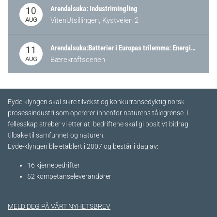
Arendalsuka: Industrimingling
10
AUG
VitenUtsillingen, Kystveien 2
Arendalsuka:Batterier i Europas trilemma: Energisikkerhet, konkurransekraft og bærekraft (Battery Norway-arrangement)
11
AUG
Bærekraftscenen
Eyde-klyngen skal sikre tilvekst og konkurransedyktig norsk
prosessindustri som opererer innenfor naturens tålegrense. I
fellesskap streber vi etter at bedriftene skal gi positivt bidrag
tilbake til samfunnet og naturen.
Eyde-klyngen ble etablert i 2007 og består i dag av:
16 kjernebedrifter​
52 kompetanseleverandører
MELD DEG PÅ VÅRT NYHETSBREV