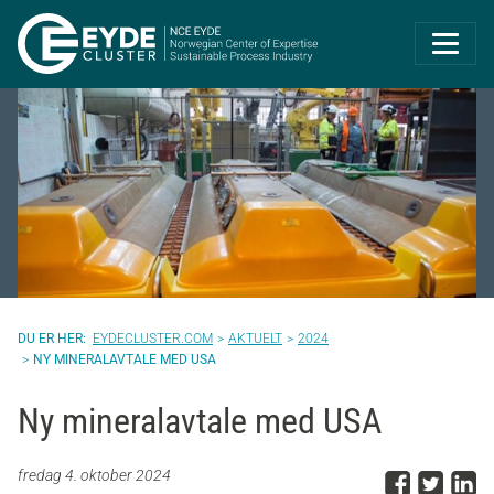
Eyde-Cluster | 
EYDECLUSTER.COM
AKTUELT
2024
NY MINERALAVTALE MED USA
Ny mineralavtale med USA
Del p
Del 
D
fredag 4. oktober 2024