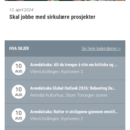
12. april 2024
Skal jobbe med sirkulære prosjekter
HVA SKJER
Se hele kalenderen >
Arendalsuka: Alt du trenger å vite om kritiske og strategiske verdikjeder i Norge
10
AUG
VitenUtsillingen, Kystveien 2
Arendalsuka Global Outlook 2026: Rebooting Democracy for a New World Order
10
AUG
Arendal Kulturhus, Store Torungen scene
Arendalsuka: Kutter vi utslippene gjennom omstilling – eller tap av industri?
10
AUG
VitenUtsillingen, Kystveien 2