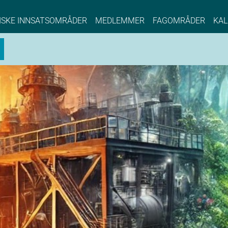
NCE EYDE, Norwegian Center of Expertise, Su
ISKE INNSATSOMRÅDER
MEDLEMMER
FAGOMRÅDER
KAL