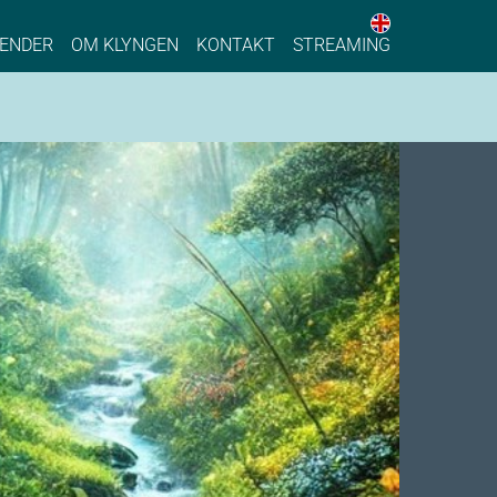
English web 
stainable Process Industry
ENDER
OM KLYNGEN
KONTAKT
STREAMING