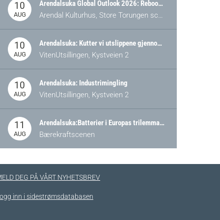
Arendalsuka Global Outlook 2026: Rebooting Democracy for a New World Order
10
AUG
Arendal Kulturhus, Store Torungen scene
Arendalsuka: Kutter vi utslippene gjennom omstilling – eller tap av industri?
10
AUG
VitenUtsillingen, Kystveien 2
Arendalsuka: Industrimingling
10
AUG
VitenUtsillingen, Kystveien 2
Arendalsuka:Batterier i Europas trilemma: Energisikkerhet, konkurransekraft og bærekraft (Battery Norway-arrangement)
11
AUG
Bærekraftscenen
ELD DEG PÅ VÅRT NYHETSBREV
ogg inn i sidestrømsdatabasen