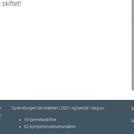
 skiftet!
k
Eyde-klyngen ble etablert i 2007 og består i dag av:
M
.
16 kjernebedrifter​
L
52 kompetanseleverandører