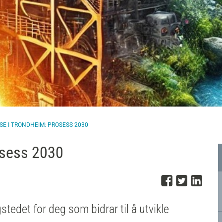
E I TRONDHEIM: PROSESS 2030
osess 2030
Del på 
Del på
Del
edet for deg som bidrar til å utvikle