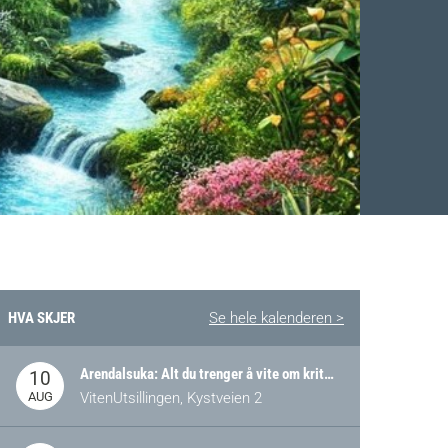
HVA SKJER
Se hele kalenderen >
Facebook
 Twitter
 på LinkedIn
Arendalsuka: Alt du trenger å vite om kritiske og strategiske verdikjeder i Norge
10
AUG
VitenUtsillingen, Kystveien 2