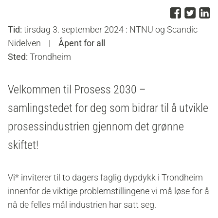
Del p
Del 
D
Tid:
tirsdag 3. september 2024 : NTNU og Scandic
Nidelven
|
Åpent for all
Sted:
Trondheim
Velkommen til Prosess 2030 –
samlingstedet for deg som bidrar til å utvikle
prosessindustrien gjennom det grønne
skiftet!
Vi* inviterer til to dagers faglig dypdykk i Trondheim
innenfor de viktige problemstillingene vi må løse for å
nå de felles mål industrien har satt seg.