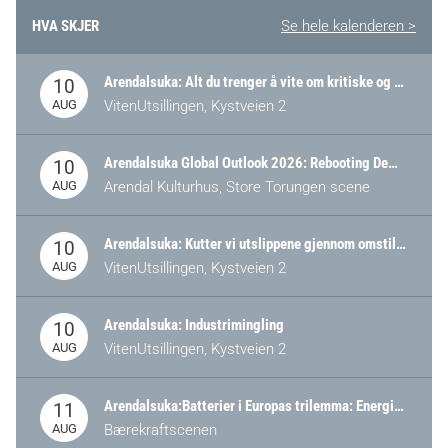
HVA SKJER
Se hele kalenderen >
Arendalsuka: Alt du trenger å vite om kritiske og strategiske verdikjeder i Norge
10
AUG
VitenUtsillingen, Kystveien 2
Arendalsuka Global Outlook 2026: Rebooting Democracy for a New World Order
10
AUG
Arendal Kulturhus, Store Torungen scene
Arendalsuka: Kutter vi utslippene gjennom omstilling – eller tap av industri?
10
AUG
VitenUtsillingen, Kystveien 2
Arendalsuka: Industrimingling
10
AUG
VitenUtsillingen, Kystveien 2
Arendalsuka:Batterier i Europas trilemma: Energisikkerhet, konkurransekraft og bærekraft (Battery Norway-arrangement)
11
AUG
Bærekraftscenen