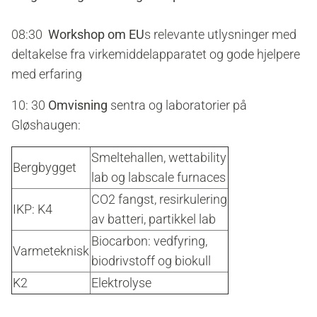
08:30
Workshop om EU
s relevante utlysninger med
deltakelse fra virkemiddelapparatet og gode hjelpere
med erfaring
10: 30
Omvisning
sentra og laboratorier på
Gløshaugen:
Smeltehallen, wettability
Bergbygget
lab og labscale furnaces
CO2 fangst, resirkulering
IKP: K4
av batteri, partikkel lab
Biocarbon: vedfyring,
Varmeteknisk
biodrivstoff og biokull
K2
Elektrolyse