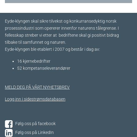
Eyde-klyngen skal sikre tilvekst og konkurransedyktig norsk
prosessindustri som opererer innenfor naturens tålegrense. I
fellesskap streber vi etter at bedriftene skal gi positivt bidrag
tilbake til samfunnet og naturen.
Eyde-klyngen ble etablert i 2007 og består i dag av:
16 kjernebedrifter​
52 kompetanseleverandører
MELD DEG PÅ VÅRT NYHETSBREV
Logg inn i sidestrømsdatabasen
Følg oss på facebook
Følg oss på LinkedIn