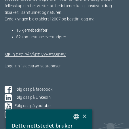
fellesskap streber vi etter at bedriftene skal gi positivt bidrag
tilbake til samfunnet og naturen.
Eyde-klyngen ble etablert i 2007 og består i dag av:
16 kjernebedrifter​
52 kompetanseleverandører
MELD DEG PÅ VÅRT NYHETSBREV
Logg inn i sidestrømsdatabasen
Følg oss på facebook
Følg oss på LinkedIn
Følg oss på youtube
×
Følg oss på Instagram
Dette nettstedet bruker
NORWEGIAN