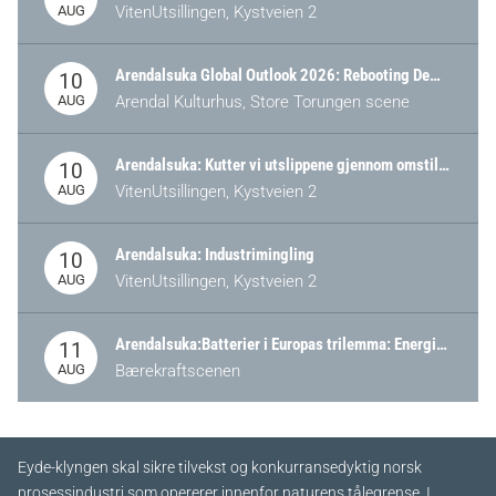
AUG
VitenUtsillingen, Kystveien 2
Arendalsuka Global Outlook 2026: Rebooting Democracy for a New World Order
10
AUG
Arendal Kulturhus, Store Torungen scene
Arendalsuka: Kutter vi utslippene gjennom omstilling – eller tap av industri?
10
AUG
VitenUtsillingen, Kystveien 2
Arendalsuka: Industrimingling
10
AUG
VitenUtsillingen, Kystveien 2
Arendalsuka:Batterier i Europas trilemma: Energisikkerhet, konkurransekraft og bærekraft (Battery Norway-arrangement)
11
AUG
Bærekraftscenen
Eyde-klyngen skal sikre tilvekst og konkurransedyktig norsk
prosessindustri som opererer innenfor naturens tålegrense. I