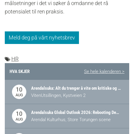
målsetninger i det vi søker å omdanne det rå
potensialet til ren praksis.
Meld deg på vårt nyhetsbrev
HR
HVA SKJER
Se hele kalenderen >
Arendalsuka: Alt du trenger å vite om kritiske og strategiske verdikjeder i Norge
10
AUG
VitenUtsillingen, Kystveien 2
Arendalsuka Global Outlook 2026: Rebooting Democracy for a New World Order
10
AUG
Arendal Kulturhus, Store Torungen scene