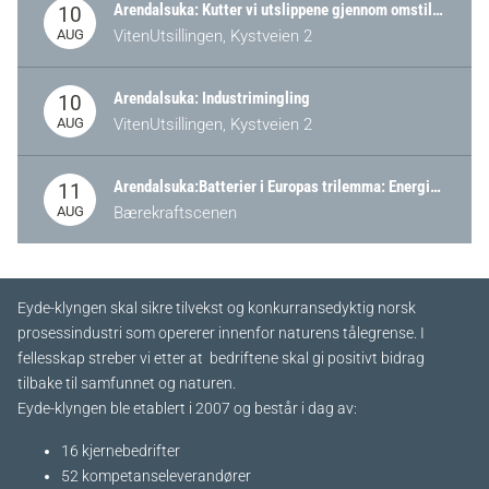
Arendalsuka: Kutter vi utslippene gjennom omstilling – eller tap av industri?
10
AUG
VitenUtsillingen, Kystveien 2
Arendalsuka: Industrimingling
10
AUG
VitenUtsillingen, Kystveien 2
Arendalsuka:Batterier i Europas trilemma: Energisikkerhet, konkurransekraft og bærekraft (Battery Norway-arrangement)
11
AUG
Bærekraftscenen
Eyde-klyngen skal sikre tilvekst og konkurransedyktig norsk
prosessindustri som opererer innenfor naturens tålegrense. I
fellesskap streber vi etter at bedriftene skal gi positivt bidrag
tilbake til samfunnet og naturen.
Eyde-klyngen ble etablert i 2007 og består i dag av:
16 kjernebedrifter​
52 kompetanseleverandører