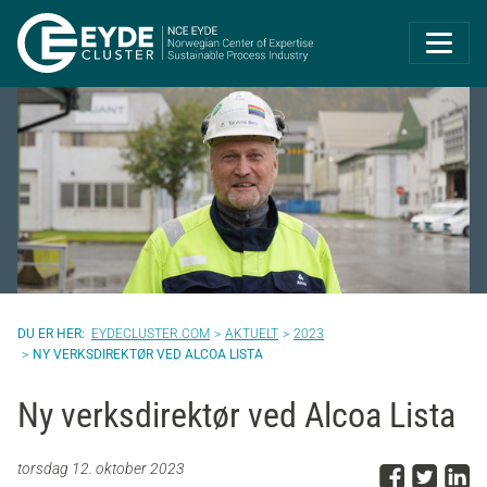
Eyde-Cluster | 
EYDECLUSTER.COM
AKTUELT
2023
NY VERKSDIREKTØR VED ALCOA LISTA
Ny verksdirektør ved Alcoa Lista
Del p
Del 
D
torsdag 12. oktober 2023