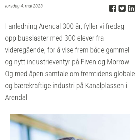
Del p
Del 
D
torsdag 4. mai 2023
I anledning Arendal 300 år, fyller vi fredag
opp busslaster med 300 elever fra
videregående, for å vise frem både gammel
og nytt industrieventyr på Fiven og Morrow.
Og med åpen samtale om fremtidens globale
og bærekraftige industri på Kanalplassen i
Arendal