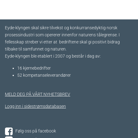
Eyde-klyngen skal sikre tilvekst og konkurransedyktig norsk
prosessindustri som opererer innenfor naturens tålegrense. I
fellesskap streber vi etter at bedriftene skal gi positivt bidrag
tilbake til samfunnet og naturen.
Eyde-klyngen ble etablert i 2007 og består i dag av:
16 kjernebedrifter​
52 kompetanseleverandører
MELD DEG PÅ VÅRT NYHETSBREV
Logg inn i sidestrømsdatabasen
Følg oss på facebook