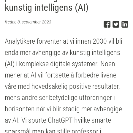
kunstig intelligens (AI)
Del p
Del 
D
fredag 8. september 2023
Analytikere forventer at vi innen 2030 vil bli
enda mer avhengige av kunstig intelligens
(AI) i komplekse digitale systemer. Noen
mener at AI vil fortsette å forbedre livene
våre med hovedsakelig positive resultater,
mens andre ser betydelige utfordringer i
horisonten når vi blir stadig mer avhengige
av AI. Vi spurte ChatGPT hvilke smarte
spørsmål man kan stille professor i