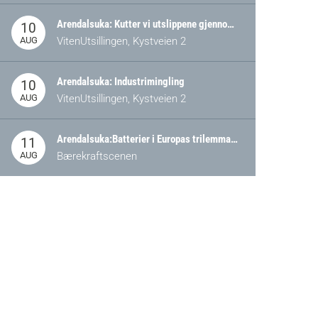
Arendalsuka: Kutter vi utslippene gjennom omstilling – eller tap av industri?
10
AUG
VitenUtsillingen, Kystveien 2
Arendalsuka: Industrimingling
10
AUG
VitenUtsillingen, Kystveien 2
Arendalsuka:Batterier i Europas trilemma: Energisikkerhet, konkurransekraft og bærekraft (Battery Norway-arrangement)
11
AUG
Bærekraftscenen