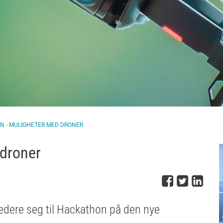
 - MULIGHETER MED DRONER
 droner
Del på 
Del på
Del
edere seg til Hackathon på den nye