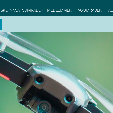
NCE EYDE, Norwegian Center of Expertise, Su
ISKE INNSATSOMRÅDER
MEDLEMMER
FAGOMRÅDER
KAL