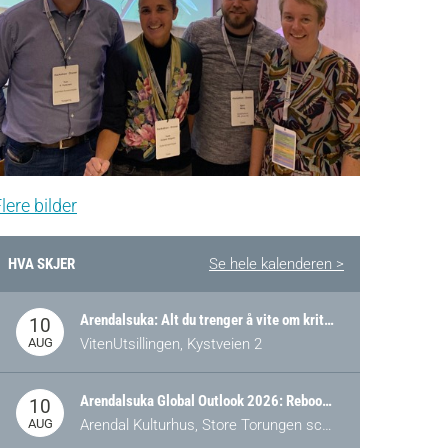
lere bilder
HVA SKJER
Se hele kalenderen >
Arendalsuka: Alt du trenger å vite om kritiske og strategiske verdikjeder i Norge
10
AUG
VitenUtsillingen, Kystveien 2
Arendalsuka Global Outlook 2026: Rebooting Democracy for a New World Order
10
AUG
Arendal Kulturhus, Store Torungen scene