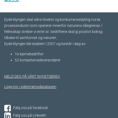
Eyde-klyngen skal sikre tilvekst og konkurransedyktig norsk
prosessindustri som opererer innenfor naturens tålegrense. I
fellesskap streber vi etter at bedriftene skal gi positivt bidrag
tilbake til samfunnet og naturen.
Eyde-klyngen ble etablert i 2007 og består i dag av:
16 kjernebedrifter​
52 kompetanseleverandører
MELD DEG PÅ VÅRT NYHETSBREV
Logg inn i sidestrømsdatabasen
Følg oss på facebook
Følg oss på LinkedIn