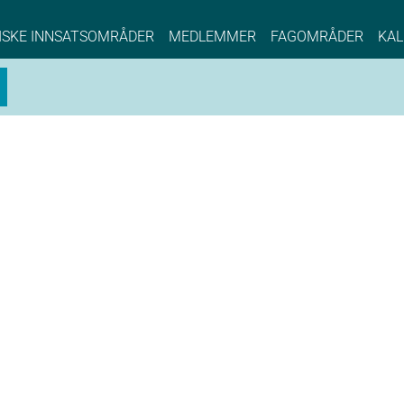
NCE EYDE, Norwegian Center of Expertise, Su
ISKE INNSATSOMRÅDER
MEDLEMMER
FAGOMRÅDER
KAL