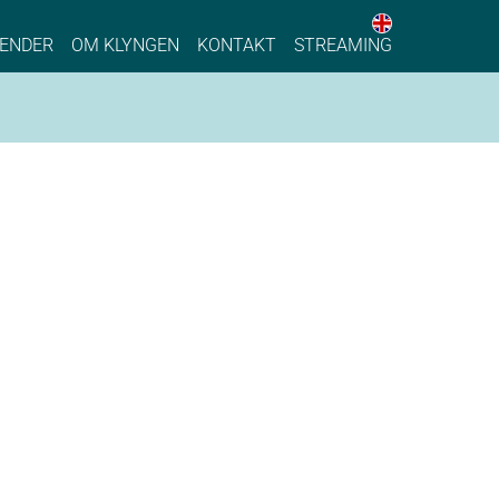
English web 
stainable Process Industry
ENDER
OM KLYNGEN
KONTAKT
STREAMING