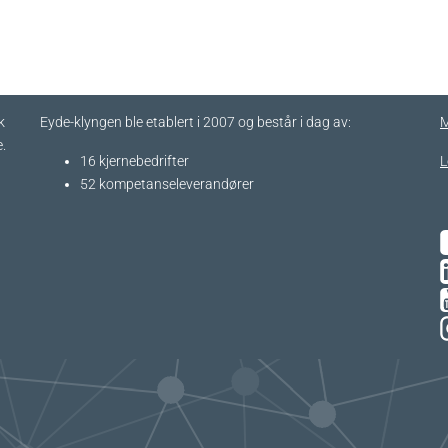
k
Eyde-klyngen ble etablert i 2007 og består i dag av:
M
.
16 kjernebedrifter​
L
52 kompetanseleverandører