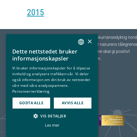
2015
Eyde-klyngen skal sikre tilvekst og konkurransedyktig nors
×
prosessindustri som opererer innenfor naturens tålegrense
Dette nettstedet bruker
I fellesskap streber vi etter at bedriftene skal gi positivt
NORWEGIAN
informasjonskapsler
bidrag tilbake til samfunnet og naturen.
ENGLISH
Vi bruker informasjonskapsler for å tilpasse
innhold og analysere trafikken vår. Vi deler
også informasjon om din bruk av nettstedet
vårt med våre analysepartnere.
Personvernerklæring
GODTA ALLE
AVVIS ALLE
VIS DETALJER
Les mer