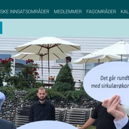
NCE EYDE, Norwegian Center of Expertise, Su
ISKE INNSATSOMRÅDER
MEDLEMMER
FAGOMRÅDER
KAL