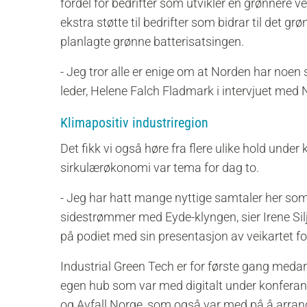
fordel for bedrifter som utvikler en grønnere ve
ekstra støtte til bedrifter som bidrar til det 
planlagte grønne batterisatsingen.
- Jeg tror alle er enige om at Norden har noen 
leder, Helene Falch Fladmark i intervjuet med
Klimapositiv industriregion
Det fikk vi også høre fra flere ulike hold und
sirkulærøkonomi var tema for dag to.
- Jeg har hatt mange nyttige samtaler her som
sidestrømmer med Eyde-klyngen, sier Irene Sil
på podiet med sin presentasjon av veikartet for
Industrial Green Tech er for første gang med
egen hub som var med digitalt under konferan
og Avfall Norge, som også var med på å arran