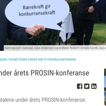
Næringssjef i Arendal, Kåre Andersen og ordfører Robert Cornels Nordli (Ap) e
RESSE FOR BATTERIER UNDER ÅRETS PROSIN-KONFERANSE
 under årets PROSIN-konferanse
Del på 
Del på
Del
samtalene under årets PROSIN-konferanse.