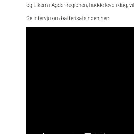
og Elkem i Agder-regionen, hadde levd i dag, vi
Se intervju om batterisatsingen her: