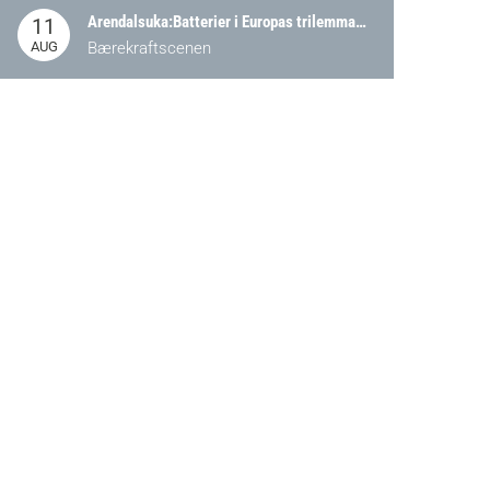
Arendalsuka:Batterier i Europas trilemma: Energisikkerhet, konkurransekraft og bærekraft (Battery Norway-arrangement)
11
AUG
Bærekraftscenen