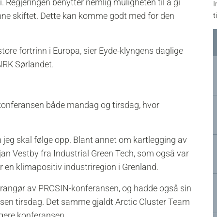
i. Regjeringen benytter nemlig muligheten til å gi
I
grønne skiftet. Dette kan komme godt med for den
t
store fortrinn i Europa, sier Eyde-klyngens daglige
 NRK Sørlandet.
er konferansen både mandag og tirsdag, hvor
 jeg skal følge opp. Blant annet om kartlegging av
jan Vestby fra Industrial Green Tech, som også var
 en klimapositiv industriregion i Grenland.
arrangør av PROSIN-konferansen, og hadde også sin
sen tirsdag. Det samme gjaldt Arctic Cluster Team
gere konferansen.