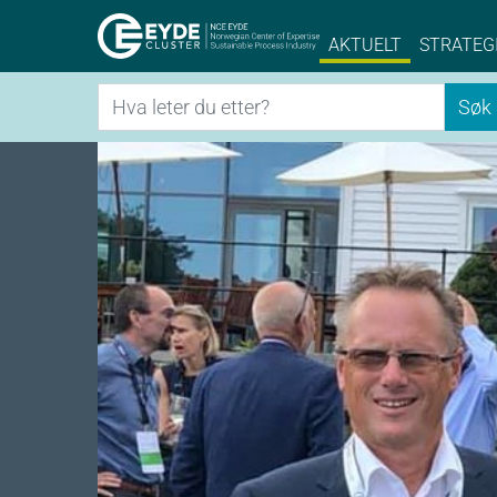
Eyde-Cluster | 
AKTUELT
STRATEG
Søk
Søk