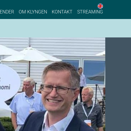
English web 
stainable Process Industry
ENDER
OM KLYNGEN
KONTAKT
STREAMING