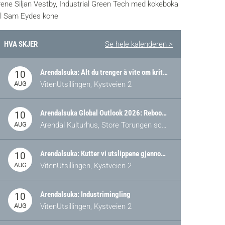
rene Siljan Vestby, Industrial Green Tech med kokeboka
il Sam Eydes kone
HVA SKJER
Se hele kalenderen >
Arendalsuka: Alt du trenger å vite om kritiske og strategiske verdikjeder i Norge
10
AUG
VitenUtsillingen, Kystveien 2
Arendalsuka Global Outlook 2026: Rebooting Democracy for a New World Order
10
AUG
Arendal Kulturhus, Store Torungen scene
Arendalsuka: Kutter vi utslippene gjennom omstilling – eller tap av industri?
10
AUG
VitenUtsillingen, Kystveien 2
Arendalsuka: Industrimingling
10
AUG
VitenUtsillingen, Kystveien 2