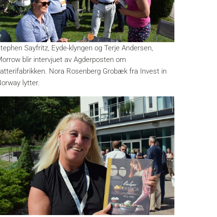
tephen Sayfritz, Eyde-klyngen og Terje Andersen,
orrow blir intervjuet av Agderposten om
atterifabrikken. Nora Rosenberg Grobæk fra Invest in
orway lytter.