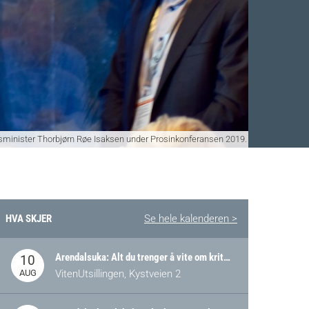
minister Thorbjørn Røe Isaksen under Prosinkonferansen 2019.
HVA SKJER
Se hele kalenderen >
Facebook
 Twitter
 på LinkedIn
Arendalsuka: Alt du trenger å vite om kritiske og strategiske verdikjeder i Norge
10
AUG
VitenUtsillingen, Kystveien 2