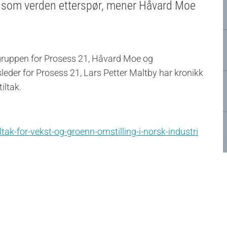
en som verden etterspør, mener Håvard Moe
sgruppen for Prosess 21, Håvard Moe og
sleder for Prosess 21, Lars Petter Maltby har kronikk
iltak.
tak-for-vekst-og-groenn-omstilling-i-norsk-industri