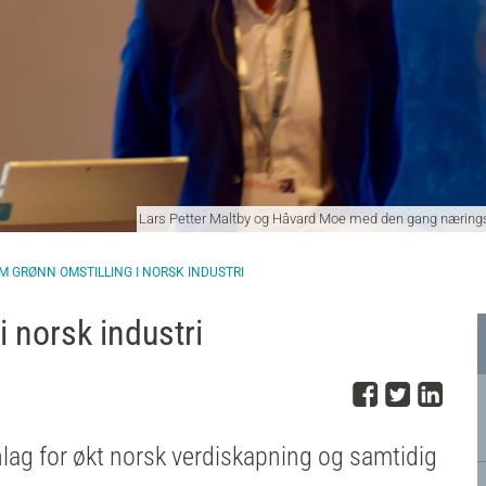
Lars Petter Maltby og Håvard Moe med den gang nærings
M GRØNN OMSTILLING I NORSK INDUSTRI
i norsk industri
Del på 
Del på
Del
lag for økt norsk verdiskapning og samtidig