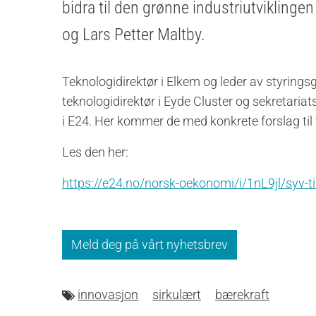
bidra til den grønne industriutvikling
og Lars Petter Maltby.
Teknologidirektør i Elkem og leder av styring
teknologidirektør i Eyde Cluster og sekretariat
i E24. Her kommer de med konkrete forslag til t
Les den her:
https://e24.no/norsk-oekonomi/i/1nL9jl/syv-til
Meld deg på vårt nyhetsbrev
innovasjon
sirkulært
bærekraft