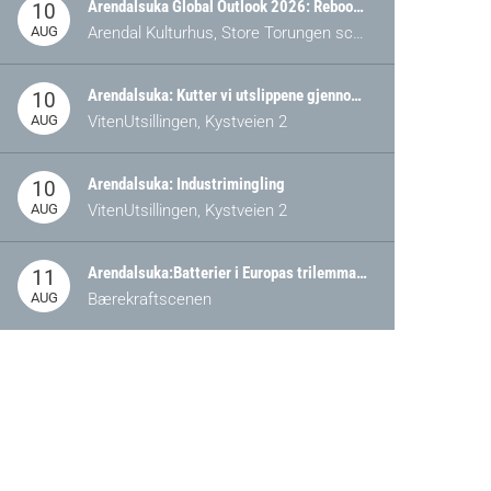
Arendalsuka Global Outlook 2026: Rebooting Democracy for a New World Order
10
AUG
Arendal Kulturhus, Store Torungen scene
Arendalsuka: Kutter vi utslippene gjennom omstilling – eller tap av industri?
10
AUG
VitenUtsillingen, Kystveien 2
Arendalsuka: Industrimingling
10
AUG
VitenUtsillingen, Kystveien 2
Arendalsuka:Batterier i Europas trilemma: Energisikkerhet, konkurransekraft og bærekraft (Battery Norway-arrangement)
11
AUG
Bærekraftscenen