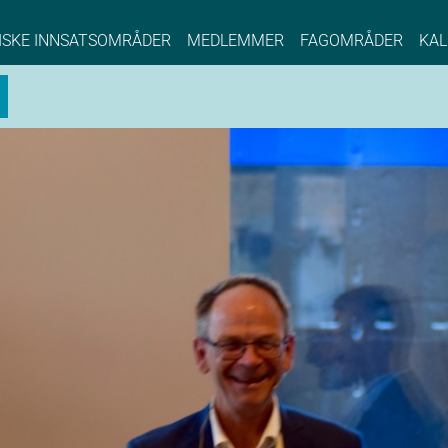
NCE EYDE, Norwegian Center of Expertise, Su
ISKE INNSATSOMRÅDER
MEDLEMMER
FAGOMRÅDER
KAL