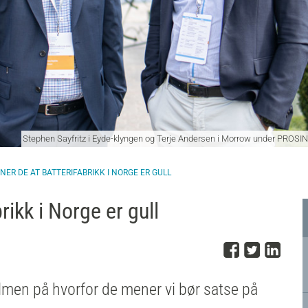
Stephen Sayfritz i Eyde-klyngen og Terje Andersen i Morrow under PROSIN-
ER DE AT BATTERIFABRIKK I NORGE ER GULL
rikk i Norge er gull
Del på 
Del på
Del
ilmen på hvorfor de mener vi bør satse på