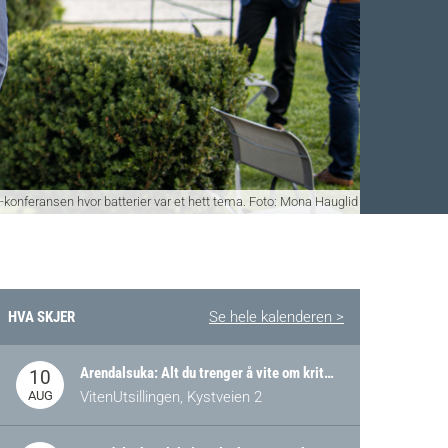
konferansen hvor batterier var et hett tema. Foto: Mona Hauglid
HVA SKJER
Se hele kalenderen >
Facebook
 Twitter
 på LinkedIn
Arendalsuka: Alt du trenger å vite om kritiske og strategiske verdikjeder i Norge
10
AUG
VitenUtsillingen, Kystveien 2