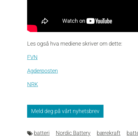
Les også hva mediene skriver om dette:
FVN
Agderposten
NRK
Meld deg på vårt nyhetsbrev
batteri
Nordic Battery
bærekraft
batt