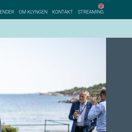
English web 
stainable Process Industry
ENDER
OM KLYNGEN
KONTAKT
STREAMING