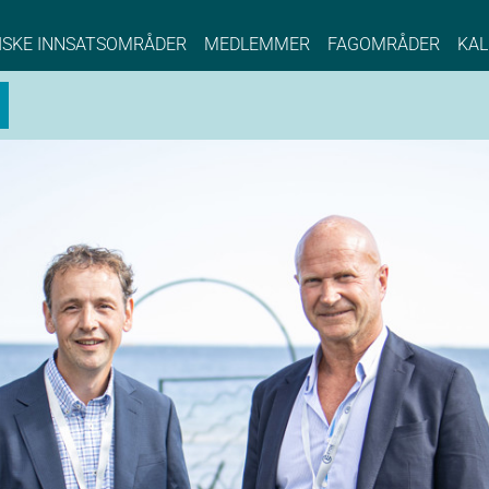
NCE EYDE, Norwegian Center of Expertise, Su
ISKE INNSATSOMRÅDER
MEDLEMMER
FAGOMRÅDER
KAL