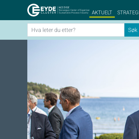
Eyde-Cluster | 
AKTUELT
STRATEG
Søk
Søk