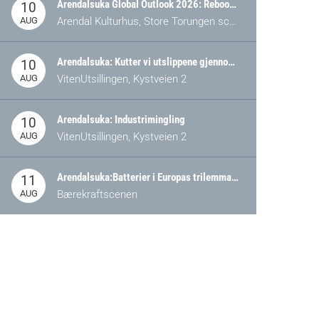
Arendalsuka Global Outlook 2026: Rebooting Democracy for a New World Order
10
AUG
Arendal Kulturhus, Store Torungen scene
Arendalsuka: Kutter vi utslippene gjennom omstilling – eller tap av industri?
10
AUG
VitenUtsillingen, Kystveien 2
Arendalsuka: Industrimingling
10
AUG
VitenUtsillingen, Kystveien 2
Arendalsuka:Batterier i Europas trilemma: Energisikkerhet, konkurransekraft og bærekraft (Battery Norway-arrangement)
11
AUG
Bærekraftscenen