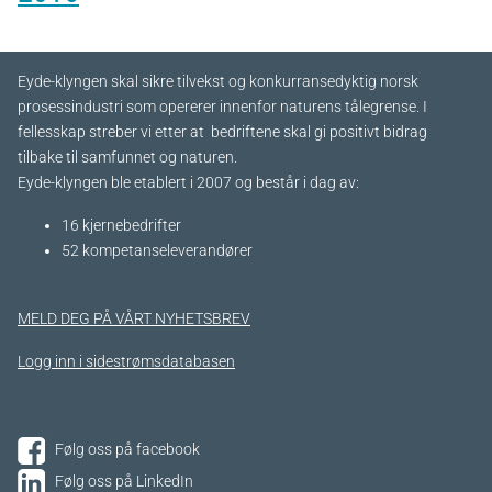
Eyde-klyngen skal sikre tilvekst og konkurransedyktig norsk
prosessindustri som opererer innenfor naturens tålegrense. I
fellesskap streber vi etter at bedriftene skal gi positivt bidrag
tilbake til samfunnet og naturen.
Eyde-klyngen ble etablert i 2007 og består i dag av:
16 kjernebedrifter​
52 kompetanseleverandører
MELD DEG PÅ VÅRT NYHETSBREV
Logg inn i sidestrømsdatabasen
Følg oss på facebook
Følg oss på LinkedIn