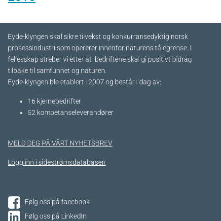
Eyde-klyngen skal sikre tilvekst og konkurransedyktig norsk
prosessindustri som opererer innenfor naturens tålegrense. I
fellesskap streber vi etter at bedriftene skal gi positivt bidrag
tilbake til samfunnet og naturen.
Eyde-klyngen ble etablert i 2007 og består i dag av:
16 kjernebedrifter​
52 kompetanseleverandører
MELD DEG PÅ VÅRT NYHETSBREV
Logg inn i sidestrømsdatabasen
Følg oss på facebook
Følg oss på LinkedIn