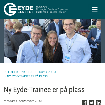
Eyde-Cluster | 
EYDECLUSTER.COM
AKTUELT
NY EYDE-TRAINEE ER PÅ PLASS
Ny Eyde-Trainee er på plass
Del p
Del 
D
torsdag 1. september 2016