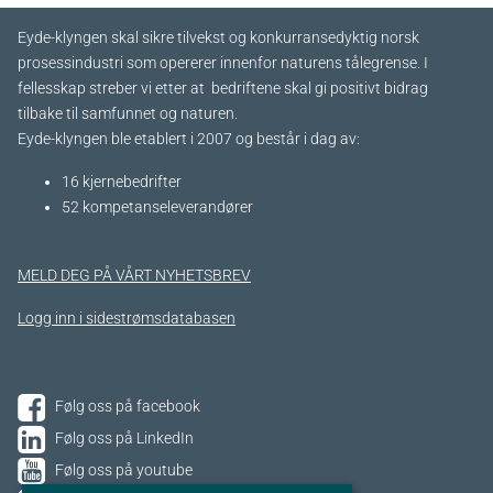
Eyde-klyngen skal sikre tilvekst og konkurransedyktig norsk
prosessindustri som opererer innenfor naturens tålegrense. I
fellesskap streber vi etter at bedriftene skal gi positivt bidrag
tilbake til samfunnet og naturen.
Eyde-klyngen ble etablert i 2007 og består i dag av:
16 kjernebedrifter​
52 kompetanseleverandører
MELD DEG PÅ VÅRT NYHETSBREV
Logg inn i sidestrømsdatabasen
Følg oss på facebook
Følg oss på LinkedIn
Følg oss på youtube