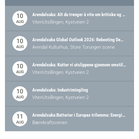
Arendalsuka: Alt du trenger å vite om kritiske og strategiske verdikjeder i Norge
10
AUG
VitenUtsillingen, Kystveien 2
Arendalsuka Global Outlook 2026: Rebooting Democracy for a New World Order
10
AUG
Arendal Kulturhus, Store Torungen scene
Arendalsuka: Kutter vi utslippene gjennom omstilling – eller tap av industri?
10
AUG
VitenUtsillingen, Kystveien 2
Arendalsuka: Industrimingling
10
AUG
VitenUtsillingen, Kystveien 2
Arendalsuka:Batterier i Europas trilemma: Energisikkerhet, konkurransekraft og bærekraft (Battery Norway-arrangement)
11
AUG
Bærekraftscenen