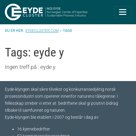
Eyde-Cluster | 
EYDECLUSTER.COM
TAGS
Tags: eyde y
Ingen treff på : eyde y
Eyde-klyngen skal sikre tilvekst og konkurransedyktig norsk
prosessindustri som opererer innenfor naturens tålegrense. I
fellesskap streber vi etter at bedriftene skal gi positivt bidrag
tilbake til samfunnet og naturen.
Eyde-klyngen ble etablert i 2007 og består i dag av:
16 kjernebedrifter​